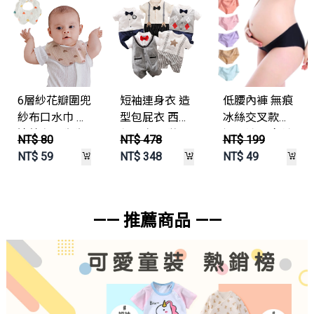
6層紗花瓣圍兜
短袖連身衣 造
低腰內褲 無痕
紗布口水巾 花
型包屁衣 西服
冰絲交叉款孕
邊紗布圍兜兜
包屁衣 西裝嬰
婦內褲 三角褲
NT$ 80
NT$ 478
NT$ 199
吸水圍兜
兒服
【MBF820B】
NT$
59
NT$
348
NT$
49
【B8448】
【LTY7518】
JoyBaby
JoyBaby
JoyBaby
—— 推薦商品 ——