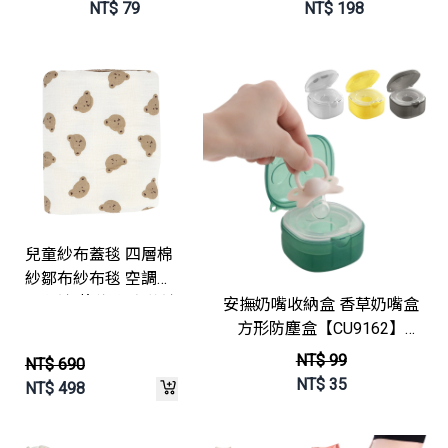
【HC014】JoyBaby
JoyBaby
NT$
79
NT$
198
兒童紗布蓋毯 四層棉
紗鄒布紗布毯 空調毯
嬰兒被 薄毯 兒童蓋被
安撫奶嘴收納盒 香草奶嘴盒
【HY2041】JoyBaby
方形防塵盒【CU9162】
JoyBaby
NT$ 99
NT$ 690
NT$
35
NT$
498