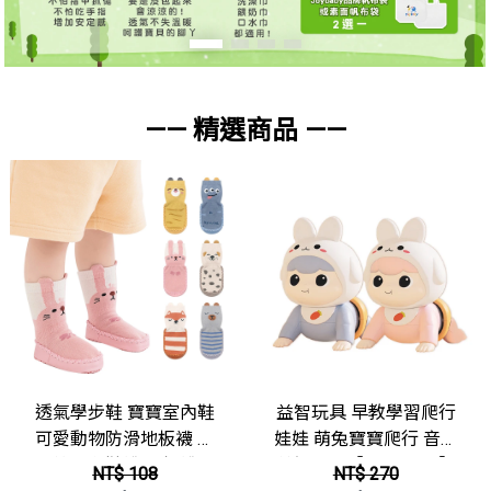
—— 精選商品 ——
透氣學步鞋 寶寶室內鞋
益智玩具 早教學習爬行
可愛動物防滑地板襪 中
娃娃 萌兔寶寶爬行 音樂
筒嬰兒鞋襪 地板襪
益智玩具【KON1321】
NT$ 108
NT$ 270