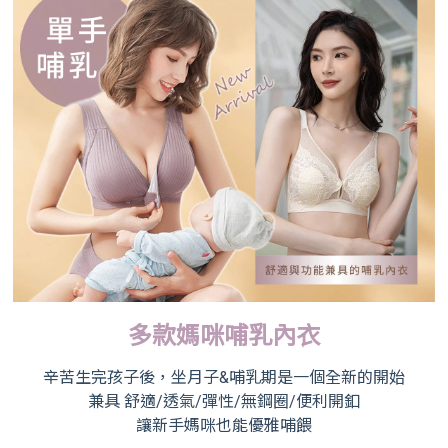
多款媽咪哺乳內衣
辛苦生完孩子後，坐月子&哺乳期是一個全新的開始
兼具 舒適/透氣/彈性/無鋼圈/便利開釦
讓新手媽咪也能優雅哺餵