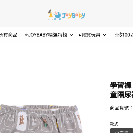
所有商品
⭐JOYBABY精選特輯
▸寶寶玩具
☆$10
學習褲
童隔尿褲
商品貨號
款式