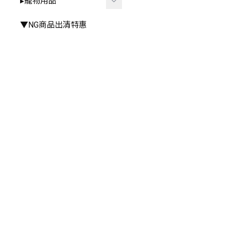
▸寵物用品
▸手推車周邊
▸雨衣⧸雨鞋
▸其他餐具
▸其他
▸廚房⧸浴室相關
▸外出用品
▼NG商品出清特惠
▸其他居家小物
▸居家用品
▸寵物玩具