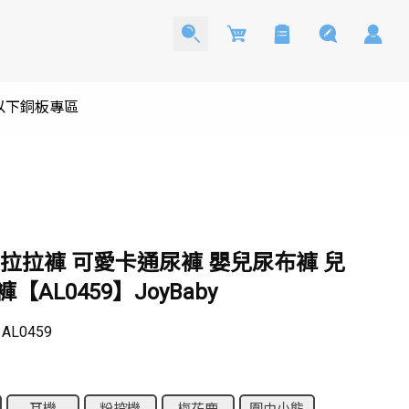
Cart
0以下銅板專區
 拉拉褲 可愛卡通尿褲 嬰兒尿布褲 兒
【AL0459】JoyBaby
：
AL0459