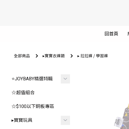
回首頁
全部商品
▸寶寶衣褲類
▸ 拉拉褲 ⧸ 學習褲
⭐JOYBABY精選特輯
🐳春夏品看這邊🐳
☆超值組合
🔥推薦玩具區
☆$100以下銅板專區
-
*0-1歲⧸安撫.咬咬
▸寶寶玩具
-
*2-3歲⧸聲光.探索.益