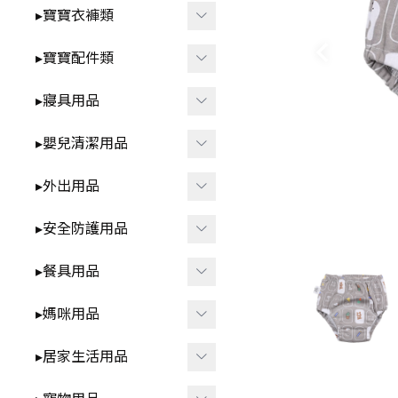
智
▸洗澡⧸戲水玩具
▸寶寶衣褲類
-
*3歲以上⧸家家酒.DI
▸益智玩具
▸春夏童裝
▸寶寶配件類
Y.早教學習
▸布書
-
▸短袖⧸無袖-包屁衣
▸圍兜⧸口水巾
▸寢具用品
🍼 清新奶油系BABY用品
▸聲響⧸燈光玩具
-
▸短袖⧸無袖-套裝.上
▸髮飾⧸髮夾⧸髮圈
▸雨季防水.我不怕
▸包巾⧸蓋毯⧸保暖睡袋
衣.褲子
▸嬰兒清潔用品
▸安撫玩具⧸娃娃
▸襪子⧸褲襪
▸枕頭⧸抱枕
▸秋冬童裝
▸洗澡用品
▸外出用品
▸咬咬固齒器
▸襪套⧸護膝
▸ 床中床
-
▸長袖-包屁衣
▸奶瓶刷⧸奶嘴盒
▸遙控玩具
▸保暖披風
▸安全防護用品
▸學步鞋
▸ 涼蓆
-
▸長袖-套裝.上衣.褲
▸牙刷⧸口腔清潔
▸背巾⧸背帶
▸其他防護用品
子
▸餐具用品
▸帽子
▸防踢被
▸方巾⧸浴巾
▸包包類
▸各式安全鎖
▸ 拉拉褲 ⧸ 學習褲
▸其他配件
▸學飲杯
▸媽咪用品
▸ 床圍⧸床邊收納
▸指甲剪
▸汽車用周邊
▸防撞條⧸角
▸兒童泳裝
▸碗⧸盤⧸餐盒
▸防濕尿墊
▸擠乳器⧸集乳器
▸居家生活用品
▸其他外出用品
▸兒童內褲
▸叉子⧸湯匙⧸筷子⧸刮杓
▸內衣⧸內褲
▸紋身貼紙