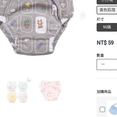
小方塊
黃色狐狸
尺寸
90碼
NT$
59
數量
－
加購商品