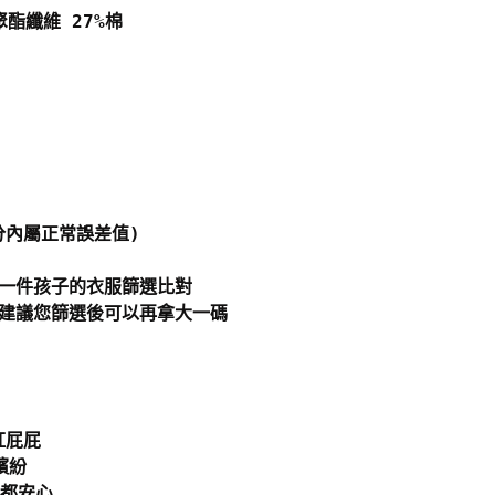
聚酯纖維 27%棉
分內屬正常誤差值)
一件孩子的衣服篩選比對
建議您篩選後可以再拿大一碼
紅屁屁
繽紛
寶都安心