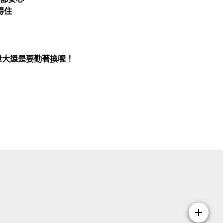
得住
量大還是要勤著換喔！
add