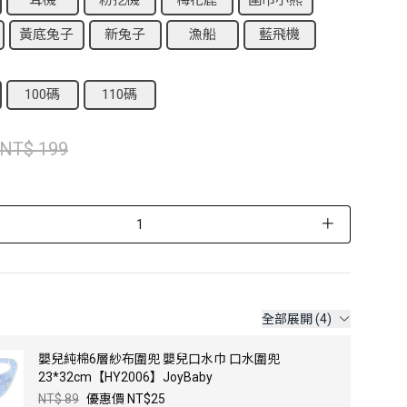
耳機
粉挖機
梅花鹿
圍巾小熊
黃底兔子
新兔子
漁船
藍飛機
100碼
110碼
NT$ 199
＋
全部展開 (4)
嬰兒純棉6層紗布圍兜 嬰兒口水巾 口水圍兜
23*32cm【HY2006】JoyBaby
NT$ 89
優惠價 NT$25