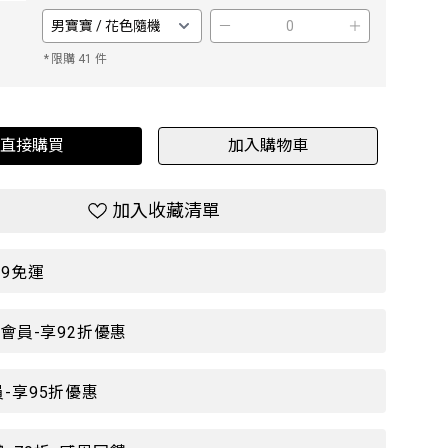
－
＋
*
限購 41 件
直接購買
加入購物車
加入收藏清單
99免運
P會員-享92折優惠
-享95折優惠