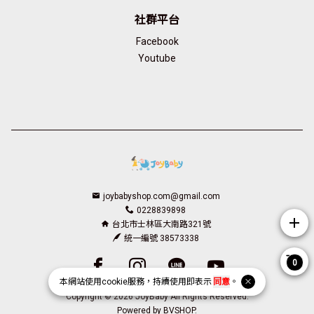
社群平台
Facebook
Youtube
joybabyshop.com@gmail.com
0228839898
add
台北市士林區大南路321號
統一編號 38573338
Facebook page
Instagram page
Line page
Youtube page
0
本網站使用
cookie
服務，持續使用即表示
同意
。
Copyright © 2026 JoyBaby All Rights Reserved.
Powered by
BVSHOP
.