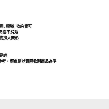
兩用,晾曬,收納皆可
安穩不滑落
衣物撐大變形
見諒
參考，顏色請以實際收到商品為準