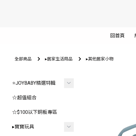
回首頁
全部商品
▸居家生活用品
▸其他居家小物
⭐JOYBABY精選特輯
🐳春夏品看這邊🐳
☆超值組合
🔥推薦玩具區
☆$100以下銅板專區
-
*0-1歲⧸安撫.咬咬
▸寶寶玩具
-
*2-3歲⧸聲光.探索.益