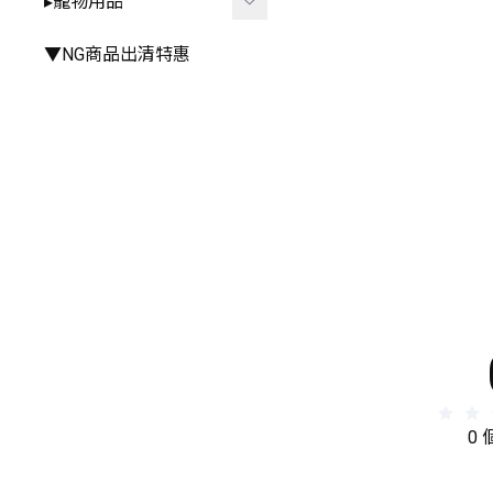
▸寵物用品
▸手推車周邊
▸雨衣⧸雨鞋
▸其他餐具
▸其他
▸廚房⧸浴室相關
▸外出用品
▼NG商品出清特惠
▸其他居家小物
▸居家用品
▸寵物玩具
0