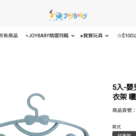
所有商品
⭐JOYBABY精選特輯
▸寶寶玩具
☆$10
5入-
衣架 曬
商品貨號
款式