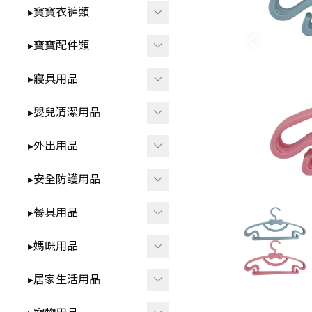
智
▸洗澡⧸戲水玩具
▸寶寶衣褲類
-
*3歲以上⧸家家酒.DI
▸益智玩具
▸春夏童裝
▸寶寶配件類
Y.早教學習
▸布書
-
▸短袖⧸無袖-包屁衣
▸圍兜⧸口水巾
▸寢具用品
🍼 清新奶油系BABY用品
▸聲響⧸燈光玩具
-
▸短袖⧸無袖-套裝.上
▸髮飾⧸髮夾⧸髮圈
▸雨季防水.我不怕
▸包巾⧸蓋毯⧸保暖睡袋
衣.褲子
▸嬰兒清潔用品
▸安撫玩具⧸娃娃
▸襪子⧸褲襪
▸枕頭⧸抱枕
▸秋冬童裝
▸洗澡用品
▸外出用品
▸咬咬固齒器
▸襪套⧸護膝
▸ 床中床
-
▸長袖-包屁衣
▸奶瓶刷⧸奶嘴盒
▸遙控玩具
▸保暖披風
▸安全防護用品
▸學步鞋
▸ 涼蓆
-
▸長袖-套裝.上衣.褲
▸牙刷⧸口腔清潔
▸背巾⧸背帶
▸其他防護用品
子
▸餐具用品
▸帽子
▸防踢被
▸方巾⧸浴巾
▸包包類
▸各式安全鎖
▸ 拉拉褲 ⧸ 學習褲
▸其他配件
▸學飲杯
▸媽咪用品
▸ 床圍⧸床邊收納
▸指甲剪
▸汽車用周邊
▸防撞條⧸角
▸兒童泳裝
▸碗⧸盤⧸餐盒
▸防濕尿墊
▸擠乳器⧸集乳器
▸居家生活用品
▸其他外出用品
▸兒童內褲
▸叉子⧸湯匙⧸筷子⧸刮杓
▸內衣⧸內褲
▸紋身貼紙