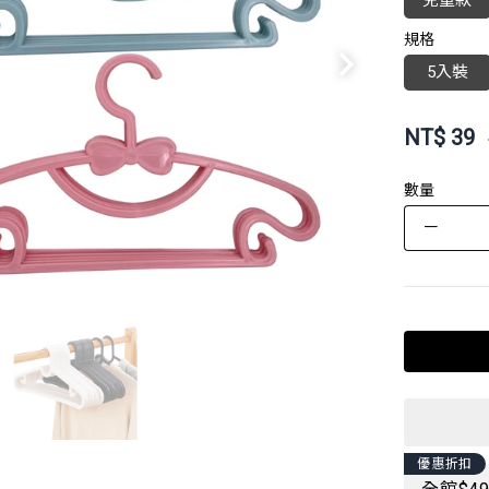
兒童款
規格
5入裝
NT$
39
數量
－
優惠折扣