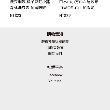
洗衣網袋 橘子彩虹小熊
口水巾小方巾六層紗布
森林洗衣袋 耐磨防變形
巾兒童毛巾手帕餵奶巾
防勾紗 洗潔袋 旅遊收
【HY2004】JoyBaby
NT$
23
NT$
29
納袋 髒衣袋 網袋【FG0
013】JoyBaby
購物需知
服務及隱私權條款
退換貨政策
關於我們
社群平台
Facebook
Youtube