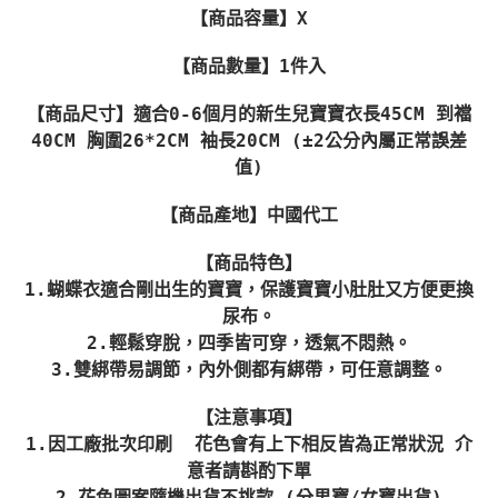
【商品容量】X
【商品數量】1件入
【商品尺寸】適合0-6個月的新生兒寶寶衣長45CM 到襠
40CM 胸圍26*2CM 袖長20CM (±2公分內屬正常誤差
值)
【商品產地】中國代工
【商品特色】
1.蝴蝶衣適合剛出生的寶寶，保護寶寶小肚肚又方便更換
尿布。
2.輕鬆穿脫，四季皆可穿，透氣不悶熱。
3.雙綁帶易調節，內外側都有綁帶，可任意調整。
【注意事項】
1.因工廠批次印刷 花色會有上下相反皆為正常狀況 介
意者請斟酌下單
2.花色圖案隨機出貨不挑款 (分男寶/女寶出貨)