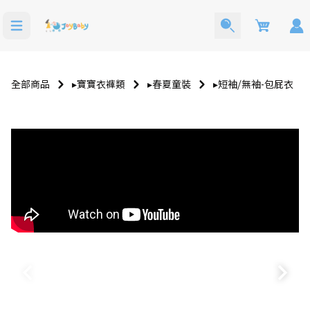
Cart
全部商品
▸寶寶衣褲類
▸春夏童裝
▸短袖⧸無袖-包屁衣
洗澡玩具
寶寶西裝