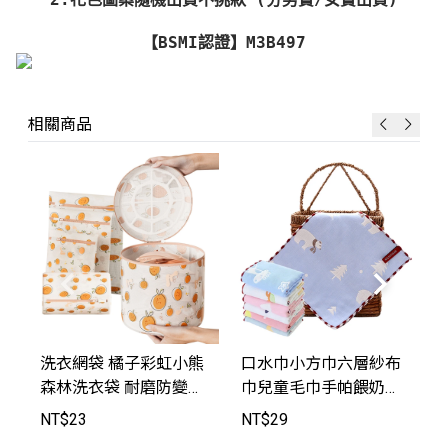
【BSMI認證】M3B497
相關商品
洗衣網袋 橘子彩虹小熊
口水巾小方巾六層紗布
森林洗衣袋 耐磨防變形
巾兒童毛巾手帕餵奶巾
防勾紗 洗潔袋 旅遊收
【HY2004】JoyBaby
NT$
23
NT$
29
納袋 髒衣袋 網袋【FG0