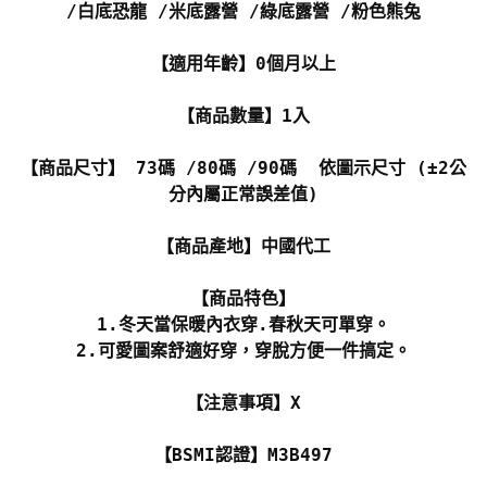
/白底恐龍 /米底露營 /綠底露營 /粉色熊兔
【適用年齡】0個月以上
【商品數量】1入
【商品尺寸】 73碼 /80碼 /90碼 依圖示尺寸 (±2公
分內屬正常誤差值)
【商品產地】中國代工
【商品特色】
1.冬天當保暖內衣穿.春秋天可單穿。
2.可愛圖案舒適好穿，穿脫方便一件搞定。
【注意事項】X
【BSMI認證】M3B497