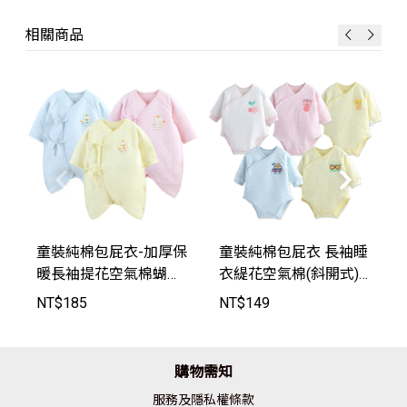
相關商品
童裝純棉包屁衣-加厚保
童裝純棉包屁衣 長袖睡
暖長袖提花空氣棉蝴蝶
衣緹花空氣棉(斜開式)
衣連身衣【BC0416】J
連身衣【BC0214B】Jo
NT$
185
NT$
149
oyBaby
yBaby
購物需知
服務及隱私權條款