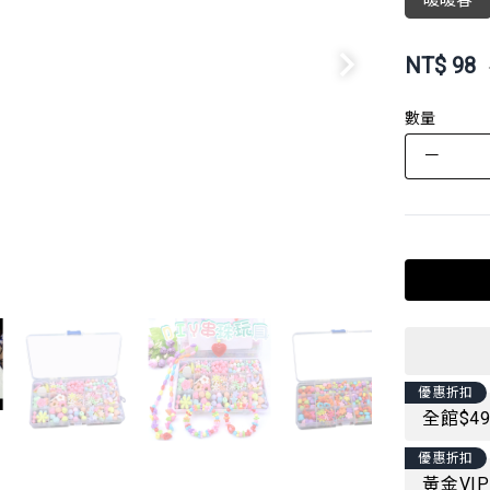
暖暖春
NT$
98
數量
－
優惠折扣
全館$4
優惠折扣
黃金VI