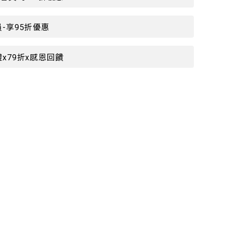
-享95折優惠
x79折x感恩回饋