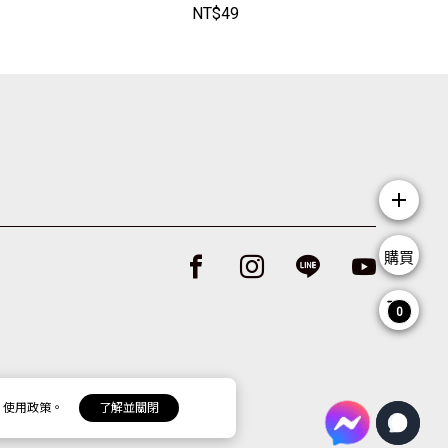
72】JoyBaby
4】JoyBaby
NT$
49
N
6
add
購買
Facebook page
Instagram page
Line page
Youtube p
0
 使用政策。
了解並關閉