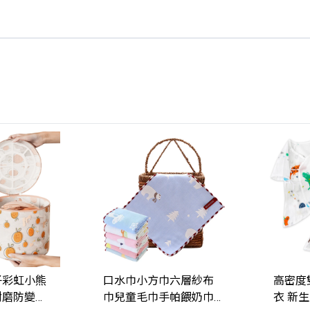
子彩虹小熊
口水巾小方巾六層紗布
高密度
耐磨防變形
巾兒童毛巾手帕餵奶巾
衣 新