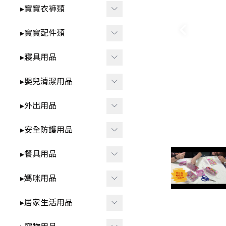
智
▸洗澡⧸戲水玩具
▸寶寶衣褲類
-
*3歲以上⧸家家酒.DI
▸益智玩具
▸春夏童裝
▸寶寶配件類
Y.早教學習
▸布書
-
▸短袖⧸無袖-包屁衣
▸圍兜⧸口水巾
▸寢具用品
🍼 清新奶油系BABY用品
▸聲響⧸燈光玩具
-
▸短袖⧸無袖-套裝.上
▸髮飾⧸髮夾⧸髮圈
▸雨季防水.我不怕
▸包巾⧸蓋毯⧸保暖睡袋
衣.褲子
▸嬰兒清潔用品
▸安撫玩具⧸娃娃
▸襪子⧸褲襪
▸枕頭⧸抱枕
▸秋冬童裝
▸洗澡用品
▸外出用品
▸咬咬固齒器
▸襪套⧸護膝
▸ 床中床
-
▸長袖-包屁衣
▸奶瓶刷⧸奶嘴盒
▸遙控玩具
▸保暖披風
▸安全防護用品
▸學步鞋
▸ 涼蓆
-
▸長袖-套裝.上衣.褲
▸牙刷⧸口腔清潔
▸背巾⧸背帶
▸其他防護用品
子
▸餐具用品
▸帽子
▸防踢被
▸方巾⧸浴巾
▸包包類
▸各式安全鎖
▸ 拉拉褲 ⧸ 學習褲
▸其他配件
▸學飲杯
▸媽咪用品
▸ 床圍⧸床邊收納
▸指甲剪
▸汽車用周邊
▸防撞條⧸角
▸兒童泳裝
▸碗⧸盤⧸餐盒
▸防濕尿墊
▸擠乳器⧸集乳器
▸居家生活用品
▸其他外出用品
▸兒童內褲
▸叉子⧸湯匙⧸筷子⧸刮杓
▸內衣⧸內褲
▸紋身貼紙