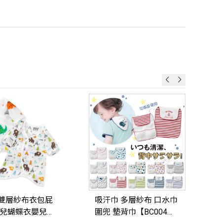
雙層紗布衣包屁
吸汗巾 多層紗布 口水巾
生兒蝴蝶衣嬰兒裝
圍兜 墊背巾【BC004