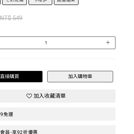
七彩斑斕
卡哇伊
甜蜜糖果
NT$ 549
＋
直接購買
加入購物車
加入收藏清單
99免運
P會員-享92折優惠