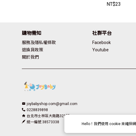
防勾紗 洗潔
NT$
23
袋 髒衣袋 網袋
3】JoyBaby
購物需知
社群平台
服務及隱私權條款
Facebook
退換貨政策
Youtube
關於我們
joybabyshop.com@gmail.com
0228839898
台北市士林區大南路321號
統一編號 38573338
Hello！我們使用
cookie
來確保網