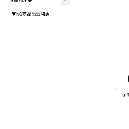
▸寵物用品
▸手推車周邊
▸雨衣⧸雨鞋
▸其他餐具
▸其他
▸廚房⧸浴室相關
▸外出用品
▼NG商品出清特惠
▸其他居家小物
▸居家用品
▸寵物玩具
0