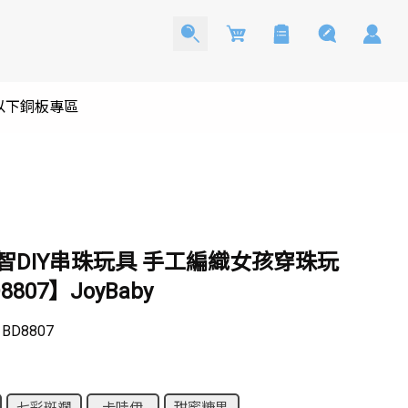
Cart
0以下銅板專區
智DIY串珠玩具 手工編織女孩穿珠玩
807】JoyBaby
：
BD8807