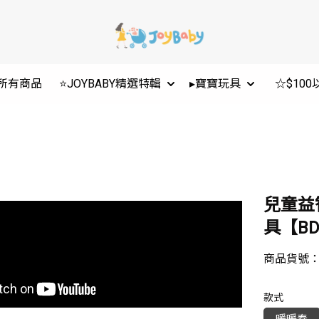
所有商品
⭐JOYBABY精選特輯
▸寶寶玩具
☆$10
兒童益
具【BD8
商品貨號
款式