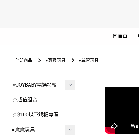
回首頁
全部商品
▸寶寶玩具
▸益智玩具
⭐JOYBABY精選特輯
🐳春夏品看這邊🐳
☆超值組合
🔥推薦玩具區
☆$100以下銅板專區
-
*0-1歲⧸安撫.咬咬
▸寶寶玩具
-
*2-3歲⧸聲光.探索.益