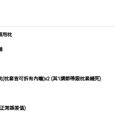
兩用枕
維
(枕套皆可拆有內瞻)x2 (其1調節帶跟枕套縫死)
正常誤差值)