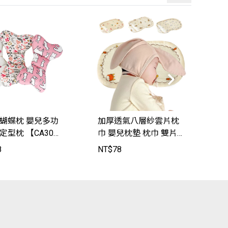
 蝴蝶枕 嬰兒多功
加厚透氣八層紗雲片枕
定型枕 【CA301
巾 嬰兒枕墊 枕巾 雙片
Baby
拍嗝巾 透氣新生兒趴睡
8
NT$
78
N
巾【HY1013】JoyBaby
2