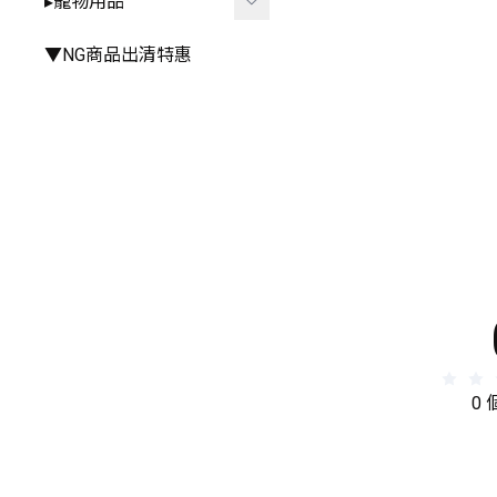
▸寵物用品
▸手推車周邊
▸雨衣⧸雨鞋
▸其他餐具
▸其他
▸廚房⧸浴室相關
▸外出用品
▼NG商品出清特惠
▸其他居家小物
▸居家用品
▸寵物玩具
0