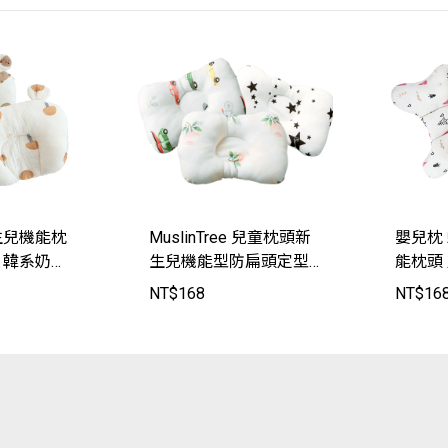
生兒機能枕
MuslinTree 兒童枕頭新
嬰兒枕
 韓系奶油
生兒機能型防扁頭定型
能枕頭 
JoyBaby
枕【MT1105】JoyBaby
3】Joy
NT$
168
NT$
16