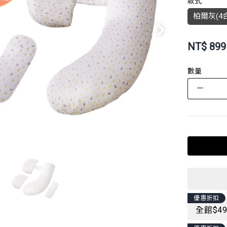
款式
柏爾灰(4合
NT$
899
數量
－
優惠折扣
全館$4