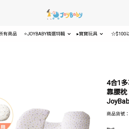
所有商品
⭐JOYBABY精選特輯
▸寶寶玩具
☆$10
4合1
靠腰枕 
JoyBab
商品貨號