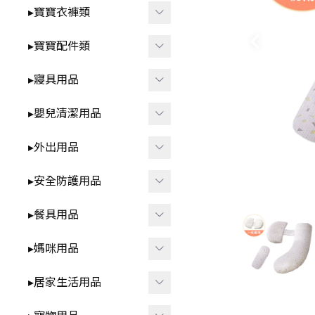
智
▸洗澡⧸戲水玩具
▸寶寶衣褲類
-
*3歲以上⧸家家酒.DI
▸益智玩具
▸春夏童裝
▸寶寶配件類
Y.早教學習
▸布書
-
▸短袖⧸無袖-包屁衣
▸圍兜⧸口水巾
▸寢具用品
🍼 清新奶油系BABY用品
▸聲響⧸燈光玩具
-
▸短袖⧸無袖-套裝.上
▸髮飾⧸髮夾⧸髮圈
▸雨季防水.我不怕
▸包巾⧸蓋毯⧸保暖睡袋
衣.褲子
▸嬰兒清潔用品
▸安撫玩具⧸娃娃
▸襪子⧸褲襪
▸枕頭⧸抱枕
▸秋冬童裝
▸洗澡用品
▸外出用品
▸咬咬固齒器
▸襪套⧸護膝
▸ 床中床
-
▸長袖-包屁衣
▸奶瓶刷⧸奶嘴盒
▸遙控玩具
▸保暖披風
▸安全防護用品
▸學步鞋
▸ 涼蓆
-
▸長袖-套裝.上衣.褲
▸牙刷⧸口腔清潔
▸背巾⧸背帶
▸其他防護用品
子
▸餐具用品
▸帽子
▸防踢被
▸方巾⧸浴巾
▸包包類
▸各式安全鎖
▸ 拉拉褲 ⧸ 學習褲
▸其他配件
▸學飲杯
▸媽咪用品
▸ 床圍⧸床邊收納
▸指甲剪
▸汽車用周邊
▸防撞條⧸角
▸兒童泳裝
▸碗⧸盤⧸餐盒
▸防濕尿墊
▸擠乳器⧸集乳器
▸居家生活用品
▸其他外出用品
▸兒童內褲
▸叉子⧸湯匙⧸筷子⧸刮杓
▸內衣⧸內褲
▸紋身貼紙