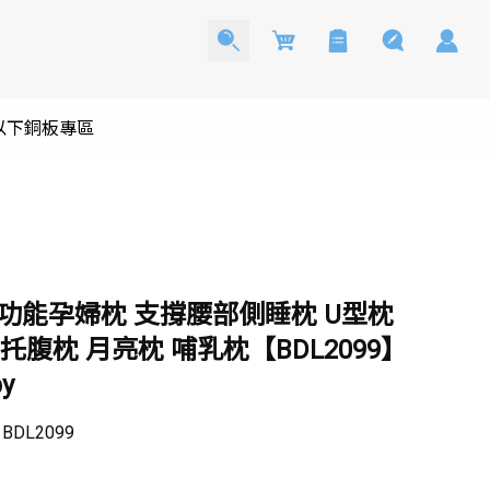
Cart
0以下銅板專區
多功能孕婦枕 支撐腰部側睡枕 U型枕
托腹枕 月亮枕 哺乳枕【BDL2099】
y
：
BDL2099