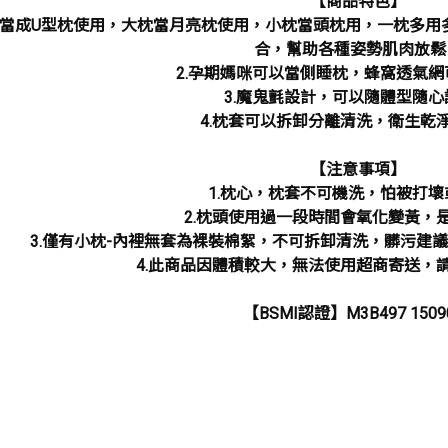
【商品特色】
能當成U型枕使用，大枕當月亮枕使用，小枕當頭枕用，一枕多
合，幫助各種姿勢肌肉放鬆
2.孕期媽咪可以當側睡枕，蜂窩透氣
3.魔鬼氈設計，可以隨體型隨心
4.枕套可以拆卸分離清洗，衛生乾
【注意事項】
1.枕心，枕套不可機洗，怕被打壞
2.枕頭使用過一段時間會氧化變黃，
3.僅有小枕-內裡無套為裸裝棉絮，不可拆卸清洗，髒污建議
4.此商品因體積較大，無法使用超商寄送，
【BSMI認證】M3B497 1509