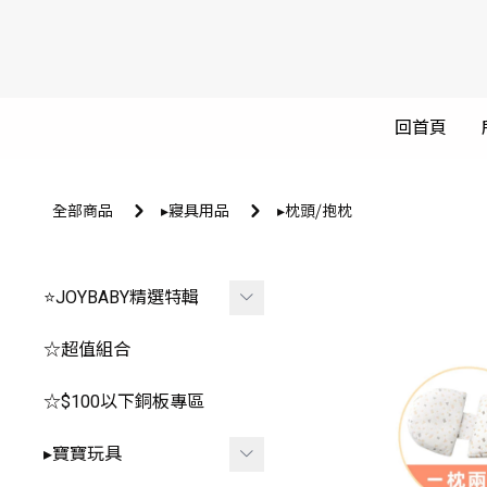
回首頁
全部商品
▸寢具用品
▸枕頭⧸抱枕
⭐JOYBABY精選特輯
🐳春夏品看這邊🐳
☆超值組合
🔥推薦玩具區
☆$100以下銅板專區
-
*0-1歲⧸安撫.咬咬
▸寶寶玩具
-
*2-3歲⧸聲光.探索.益