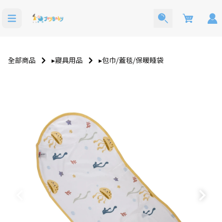
Cart
全部商品
▸寢具用品
▸包巾⧸蓋毯⧸保暖睡袋
洗澡玩具
寶寶西裝