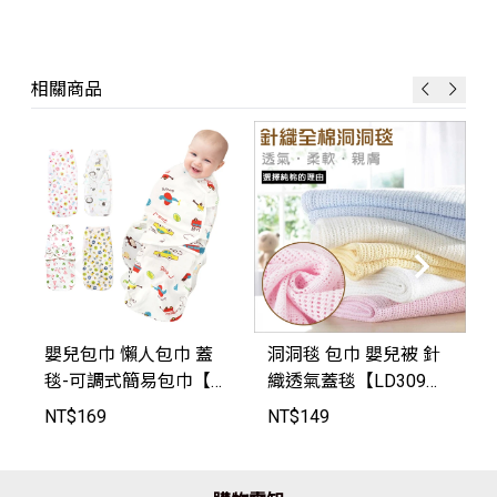
相關商品
嬰兒包巾 懶人包巾 蓋
洞洞毯 包巾 嬰兒被 針
毯-可調式簡易包巾【L
織透氣蓋毯【LD309
D1688】JoyBaby
5】JoyBaby
NT$
169
NT$
149