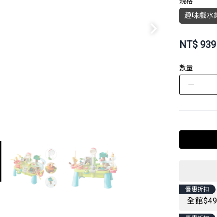
規格
趣味戲水樂
NT$
939
數量
－
優惠折扣
全館$4