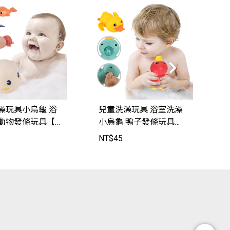
澡玩具小烏龜 浴
兒童洗澡玩具 浴室洗澡
動物發條玩具【K
小烏龜 鴨子發條玩具
1】JoyBaby
【SJ9803】JoyBaby
NT$
45
N
0