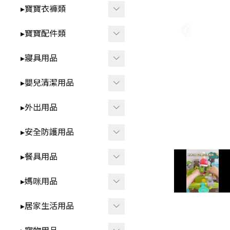
智
▸洗澡⧸戲水玩具
▸寶寶衣褲類
-
*3歲以上⧸家家酒.DI
▸益智玩具
▸春夏童裝
▸寶寶配件類
Y.早教學習
▸布書
-
▸短袖⧸無袖-包屁衣
▸圍兜⧸口水巾
▸寢具用品
🍼 清新奶油系BABY用品
▸聲響⧸燈光玩具
-
▸短袖⧸無袖-套裝.上
▸髮飾⧸髮夾⧸髮圈
▸雨季防水.我不怕
▸包巾⧸蓋毯⧸保暖睡袋
衣.褲子
▸嬰兒清潔用品
▸安撫玩具⧸娃娃
▸襪子⧸褲襪
▸枕頭⧸抱枕
▸秋冬童裝
▸洗澡用品
▸外出用品
▸咬咬固齒器
▸襪套⧸護膝
▸ 床中床
-
▸長袖-包屁衣
▸奶瓶刷⧸奶嘴盒
▸遙控玩具
▸保暖披風
▸安全防護用品
▸學步鞋
▸ 涼蓆
-
▸長袖-套裝.上衣.褲
▸牙刷⧸口腔清潔
▸背巾⧸背帶
▸其他防護用品
子
▸餐具用品
▸帽子
▸防踢被
▸方巾⧸浴巾
▸包包類
▸各式安全鎖
▸ 拉拉褲 ⧸ 學習褲
▸其他配件
▸學飲杯
▸媽咪用品
▸ 床圍⧸床邊收納
▸指甲剪
▸汽車用周邊
▸防撞條⧸角
▸兒童泳裝
▸碗⧸盤⧸餐盒
▸防濕尿墊
▸擠乳器⧸集乳器
▸居家生活用品
▸其他外出用品
▸兒童內褲
▸叉子⧸湯匙⧸筷子⧸刮杓
▸內衣⧸內褲
▸紋身貼紙