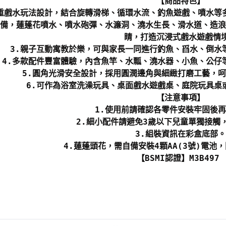
【商品特色】
多重戲水玩法設計，結合旋轉滑梯、循環水流、釣魚遊戲、噴水等
設備，蓮蓬花噴水、噴水砲彈、水濂洞、澆水生長、滑水道、造
睛，打造沉浸式戲水遊戲情
3.親子互動寓教於樂，可與家長一同進行釣魚、舀水、倒水
4.多款配件豐富體驗，內含魚竿、水瓢、澆水器、小魚、公仔
5.圓角光滑安全設計，採用圓潤邊角與細緻打磨工藝，
6.可作為浴室洗澡玩具、桌面戲水遊戲桌、庭院玩具桌
【注意事項】
1.使用前請確認各零件安裝牢固後
2.細小配件請避免3歲以下兒童單獨接觸
3.組裝資訊在彩盒底部。
4.蓮蓬頭花，需自備安裝4顆AA(3號)電池
【BSMI認證】M3B497