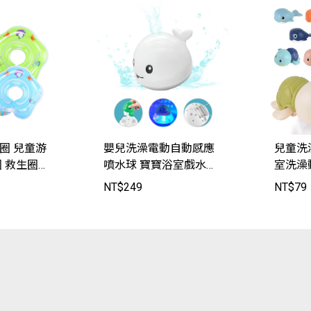
圈 兒童游
嬰兒洗澡電動自動感應
兒童洗
 救生圈
噴水球 寶寶浴室戲水玩
室洗澡
JoyBaby
具【SJ9813】JoyBaby
ON178
NT$
249
NT$
79