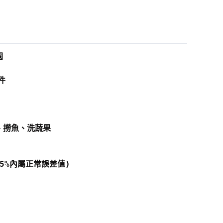
園
件
、撈魚、洗蔬果
量±5%內屬正常誤差值)