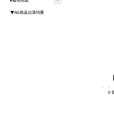
▸寵物用品
▸手推車周邊
▸雨衣⧸雨鞋
▸其他餐具
▸其他
▸廚房⧸浴室相關
▸外出用品
▼NG商品出清特惠
▸其他居家小物
▸居家用品
▸寵物玩具
0