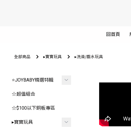
回首頁
全部商品
▸寶寶玩具
▸洗澡⧸戲水玩具
⭐JOYBABY精選特輯
🐳春夏品看這邊🐳
☆超值組合
🔥推薦玩具區
☆$100以下銅板專區
-
*0-1歲⧸安撫.咬咬
▸寶寶玩具
-
*2-3歲⧸聲光.探索.益