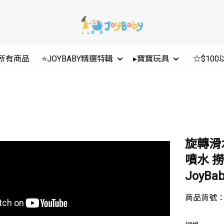
所有商品
⭐JOYBABY精選特輯
▸寶寶玩具
☆$10
旋轉滑
噴水 撈
JoyBab
商品貨號