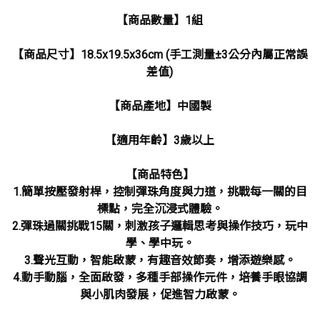
【商品數量】1組
【商品尺寸】18.5x19.5x36cm (手工測量±3公分內屬正常誤
差值)
【商品產地】中國製
【適用年齡】3歲以上
【商品特色】
1.簡單按壓發射桿，控制彈珠角度與力道，挑戰每一關的目
標點，完全沉浸式體驗。
2.彈珠過關挑戰15關，刺激孩子邏輯思考與操作技巧，玩中
學、學中玩。
3.聲光互動，智能啟蒙，有趣音效節奏，增添遊樂感。
4.動手動腦，全面啟發，多種手部操作元件，培養手眼協調
與小肌肉發展，促進智力啟蒙。