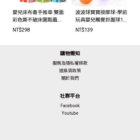
嬰兒床布書手推車 雙面
波波球寶寶按摩球-學前
彩色撕不破床圍瓢蟲款/
玩具嬰兒觸覺抓握球1
小狗款【TT1124】Joy
盒4個【AEU1012】-Jo
NT$
298
NT$
139
Baby
yBaby
購物需知
服務及隱私權條款
退換貨政策
關於我們
社群平台
Facebook
Youtube