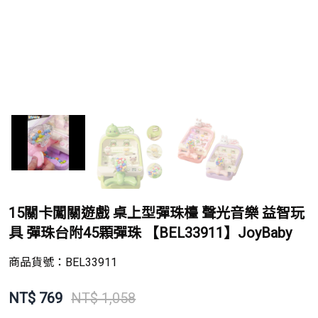
15關卡闖關遊戲 桌上型彈珠檯 聲光音樂 益智玩
具 彈珠台附45顆彈珠 【BEL33911】JoyBaby
商品貨號：
BEL33911
NT$
769
NT$ 1,058