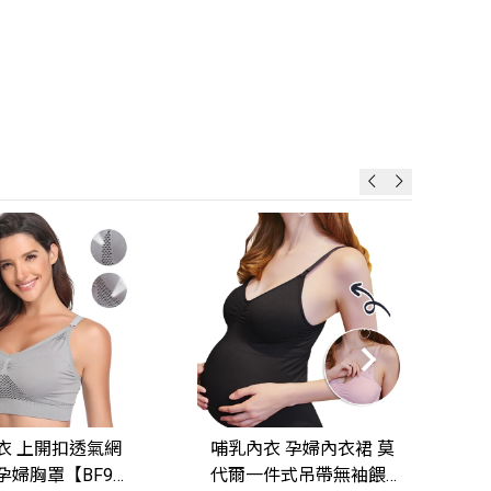
衣 上開扣透氣網
哺乳內衣 孕婦內衣裙 莫
孕婦胸罩【BF93
代爾一件式吊帶無袖餵