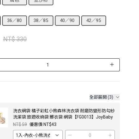
膚色
豆沙粉
36／80
38／85
40／90
42／95
NT$ 330
＋
全部展開 (3)
洗衣網袋 橘子彩虹小熊森林洗衣袋 耐磨防變形防勾紗
洗潔袋 旅遊收納袋 髒衣袋 網袋【FG0013】JoyBaby
NT$ 59
優惠價 NT$43
－
＋