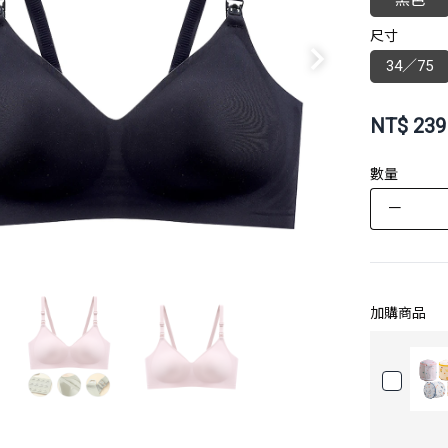
黑色
尺寸
34／75
NT$
239
數量
－
加購商品