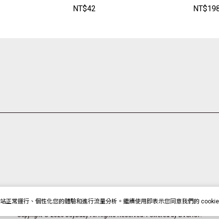
】JoyBab
【MBF9156B】JoyBab
18】Jo
NT$
42
NT$
19
y
站正常運行、個性化您的體驗和進行流量分析。繼續使用即表示您同意我們的 cookie
Copyright © 2026 JoyBaby All Rights Reserved.
Powered by
BVSHOP
.