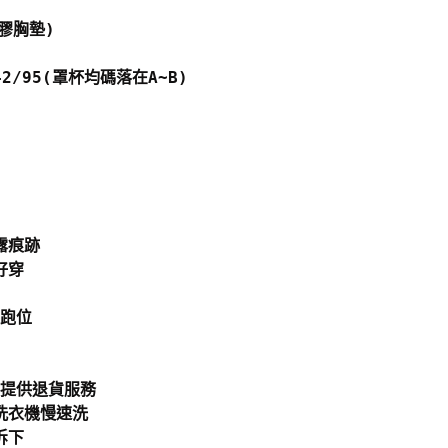
膠胸墊)
42/95(罩杯均碼落在A~B)
露痕跡
好穿
不跑位
不提供退貨服務
洗衣機慢速洗
拆下