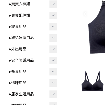
智
▸洗澡⧸戲水玩具
▸寶寶衣褲類
-
*3歲以上⧸家家酒.DI
▸益智玩具
▸春夏童裝
▸寶寶配件類
Y.早教學習
▸布書
-
▸短袖⧸無袖-包屁衣
▸圍兜⧸口水巾
▸寢具用品
🍼 清新奶油系BABY用品
▸聲響⧸燈光玩具
-
▸短袖⧸無袖-套裝.上
▸髮飾⧸髮夾⧸髮圈
▸雨季防水.我不怕
▸包巾⧸蓋毯⧸保暖睡袋
衣.褲子
▸嬰兒清潔用品
▸安撫玩具⧸娃娃
▸襪子⧸褲襪
▸枕頭⧸抱枕
▸秋冬童裝
▸洗澡用品
▸外出用品
▸咬咬固齒器
▸襪套⧸護膝
▸ 床中床
-
▸長袖-包屁衣
▸奶瓶刷⧸奶嘴盒
▸遙控玩具
▸保暖披風
▸安全防護用品
▸學步鞋
▸ 涼蓆
-
▸長袖-套裝.上衣.褲
▸牙刷⧸口腔清潔
▸背巾⧸背帶
▸其他防護用品
子
▸餐具用品
▸帽子
▸防踢被
▸方巾⧸浴巾
▸包包類
▸各式安全鎖
▸ 拉拉褲 ⧸ 學習褲
▸其他配件
▸學飲杯
▸媽咪用品
▸ 床圍⧸床邊收納
▸指甲剪
▸汽車用周邊
▸防撞條⧸角
▸兒童泳裝
▸碗⧸盤⧸餐盒
▸防濕尿墊
▸擠乳器⧸集乳器
▸居家生活用品
▸其他外出用品
▸兒童內褲
▸叉子⧸湯匙⧸筷子⧸刮杓
▸內衣⧸內褲
▸紋身貼紙