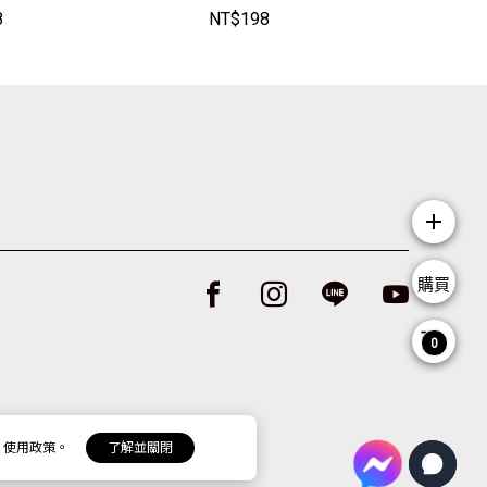
yBaby
奶衣【BF91020】JoyB
8
NT$
198
N
aby
1
add
購買
Facebook page
Instagram page
Line page
Youtube p
0
 使用政策。
了解並關閉