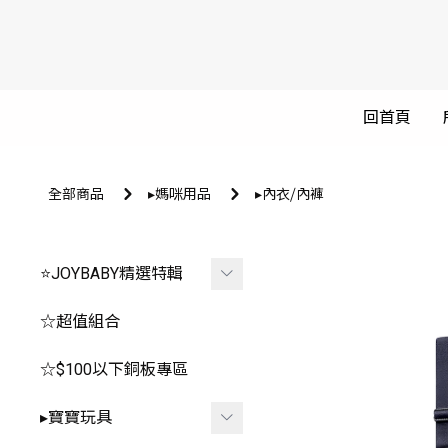
回首頁
全部商品
▸媽咪用品
▸內衣⧸內褲
⭐JOYBABY精選特輯
🐳春夏品看這邊🐳
☆超值組合
🔥推薦玩具區
☆$100以下銅板專區
-
*0-1歲⧸安撫.咬咬
▸寶寶玩具
-
*2-3歲⧸聲光.探索.益