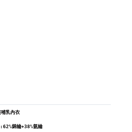
痕哺乳內衣
:62%錦綸+38%氨綸