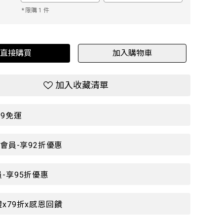
*
限購 1 件
直接購買
加入購物車
加入收藏清單
99免運
P會員-享92折優惠
-享95折優惠
x79折x感恩回饋