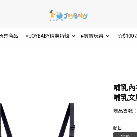
所有商品
⭐JOYBABY精選特輯
▸寶寶玩具
☆$10
哺乳內
哺乳文胸
商品貨號
顏色