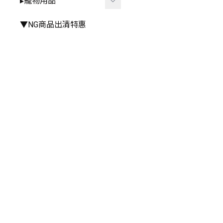
▸寵物用品
▸手推車周邊
▸雨衣⧸雨鞋
▸其他餐具
▸其他
▸廚房⧸浴室相關
▸外出用品
▼NG商品出清特惠
▸其他居家小物
▸居家用品
▸寵物玩具