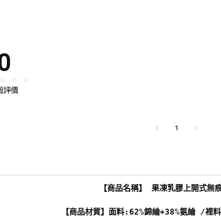
0
 個評價
1
【商品名稱】 果凍乳膠上開式無
【商品材質】面料:62%錦綸+38%氨綸 /裡料