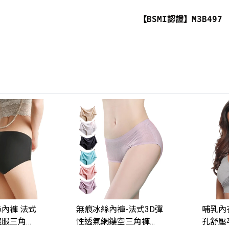
【BSMI認證】M3B497
絲內褲 法式
無痕冰絲內褲-法式3D彈
哺乳內
禮服三角褲
性透氣網鏤空三角褲
孔舒壓