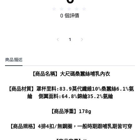
0 個評價
1
商品描述
【商品名稱】大尺碼桑蠶絲哺乳內衣
【商品材質】罩杯里料:83.9莫代纖維10%桑蠶絲6.1%氨
綸 側翼面料:64.8%錦綸35.2%氨綸
【商品淨重】178g
【商品規格】4排4扣/無鋼圈，一般時期跟哺乳期皆可穿