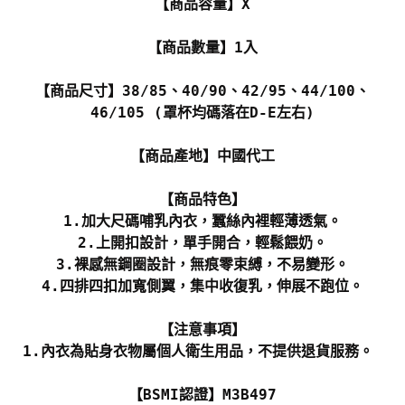
【商品容量】X
【商品數量】1入
【商品尺寸】38/85、40/90、42/95、44/100、
46/105 (罩杯均碼落在D-E左右)
【商品產地】中國代工
【商品特色】
1.加大尺碼哺乳內衣，蠶絲內裡輕薄透氣。
2.上開扣設計，單手開合，輕鬆餵奶。
3.裸感無鋼圈設計，無痕零束縛，不易變形。
4.四排四扣加寬側翼，集中收復乳，伸展不跑位。
【注意事項】
1.內衣為貼身衣物屬個人衛生用品，不提供退貨服務。
【BSMI認證】M3B497