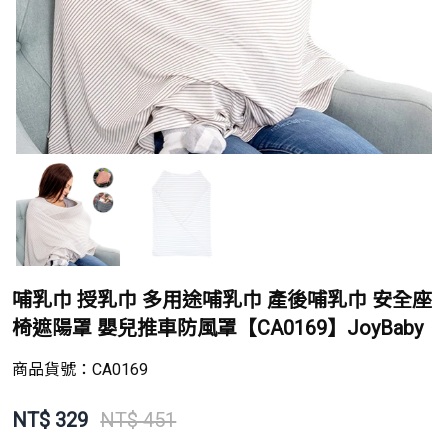
哺乳巾 授乳巾 多用途哺乳巾 產後哺乳巾 安全座
椅遮陽罩 嬰兒推車防風罩【CA0169】JoyBaby
商品貨號：
CA0169
NT$
329
NT$ 451