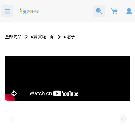
Cart
全部商品
▸寶寶配件類
▸帽子
寶寶西裝
洗澡玩具