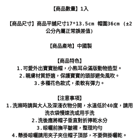
【商品數量】1入
【商品尺寸】商品平舖尺寸17*13.5cm 帽圍36cm (±2
公分內屬正常誤差值)
【商品產地】中國製
【商品特色】
1.可愛外出寶寶胎帽，小熊耳朵滿版動物造型。
2.親膚材質舒適，保護寶寶的頭部避免風吹。
3.多種花色款式，柔軟有彈力。
【注意事項】
1.洗滌時請與大人及深淺衣物分開，水溫低於40度，請用
洗衣袋慢速洗或用手洗
2.洗後應將帽子垂直對折擰乾水分
3.晾曬前撫平皺褶，整理均勻
4.懸掛晾曬請用夾子夾住帽子頂部，不要倒掛曬乾。