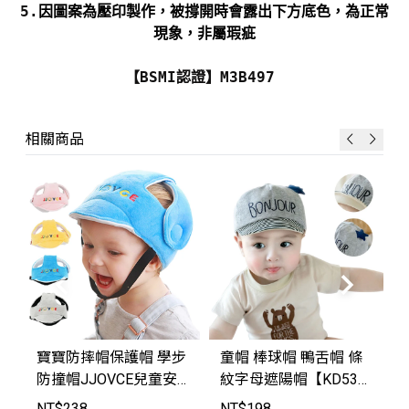
5.
因圖案為壓印製作，被撐開時會露出下方底色，為正常
現象，非屬瑕疵
【BSMI認證】M3B497
相關商品
寶寶防摔帽保護帽 學步
童帽 棒球帽 鴨舌帽 條
防撞帽JJOVCE兒童安
紋字母遮陽帽【KD536
全頭盔護頭帽【JJO95
3】JoyBaby
NT$
238
NT$
198