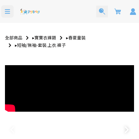
Cart
全部商品
▸寶寶衣褲類
▸春夏童裝
▸短袖⧸無袖-套裝.上衣.褲子
洗澡玩具
寶寶西裝