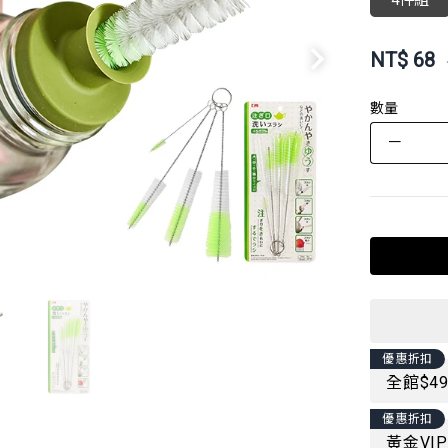
4件組
NT$
68
數量
－
優惠折扣
全館$4
優惠折扣
黃金VI