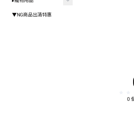
▸寵物用品
▸手推車周邊
▸雨衣⧸雨鞋
▸其他餐具
▸其他
▸廚房⧸浴室相關
▸外出用品
▼NG商品出清特惠
▸其他居家小物
▸居家用品
▸寵物玩具
0