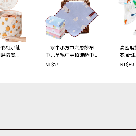
子彩虹小熊
口水巾小方巾六層紗布
高密度
耐磨防變形
巾兒童毛巾手帕餵奶巾
衣 新
袋 旅遊收納
【HY2004】JoyBaby
【BB10
NT$
29
NT$
89
【FG001