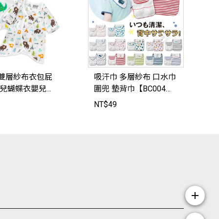
雙層紗布衣包屁
吸汗巾 多層紗布 口水巾
生兒蝴蝶衣嬰兒裝
圍兜 墊背巾【BC004
72】JoyBaby
4】JoyBaby
NT$
49
N
6
add