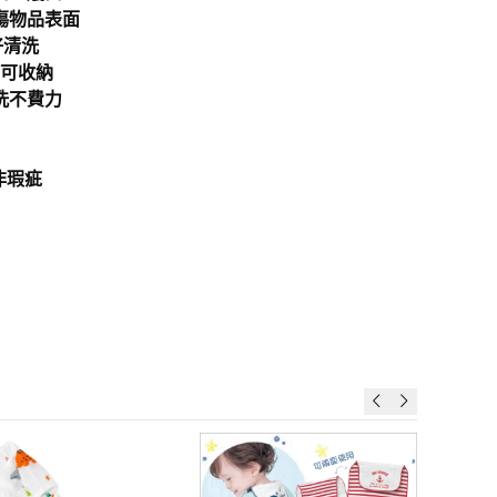
傷物品表面
好清洗
也可收納
洗不費力
非瑕疵