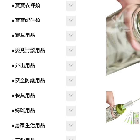
智
▸洗澡⧸戲水玩具
▸寶寶衣褲類
-
*3歲以上⧸家家酒.DI
▸益智玩具
▸春夏童裝
▸寶寶配件類
Y.早教學習
▸布書
-
▸短袖⧸無袖-包屁衣
▸圍兜⧸口水巾
▸寢具用品
🍼 清新奶油系BABY用品
▸聲響⧸燈光玩具
-
▸短袖⧸無袖-套裝.上
▸髮飾⧸髮夾⧸髮圈
▸雨季防水.我不怕
▸包巾⧸蓋毯⧸保暖睡袋
衣.褲子
▸嬰兒清潔用品
▸安撫玩具⧸娃娃
▸襪子⧸褲襪
▸枕頭⧸抱枕
▸秋冬童裝
▸洗澡用品
▸外出用品
▸咬咬固齒器
▸襪套⧸護膝
▸ 床中床
-
▸長袖-包屁衣
▸奶瓶刷⧸奶嘴盒
▸遙控玩具
▸保暖披風
▸安全防護用品
▸學步鞋
▸ 涼蓆
-
▸長袖-套裝.上衣.褲
▸牙刷⧸口腔清潔
▸背巾⧸背帶
▸其他防護用品
子
▸餐具用品
▸帽子
▸防踢被
▸方巾⧸浴巾
▸包包類
▸各式安全鎖
▸ 拉拉褲 ⧸ 學習褲
▸其他配件
▸學飲杯
▸媽咪用品
▸ 床圍⧸床邊收納
▸指甲剪
▸汽車用周邊
▸防撞條⧸角
▸兒童泳裝
▸碗⧸盤⧸餐盒
▸防濕尿墊
▸擠乳器⧸集乳器
▸居家生活用品
▸其他外出用品
▸兒童內褲
▸叉子⧸湯匙⧸筷子⧸刮杓
▸內衣⧸內褲
▸紋身貼紙