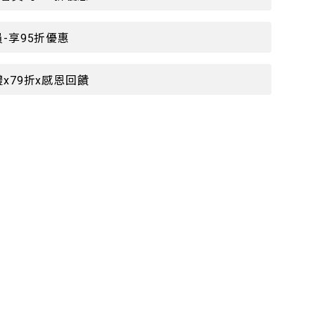
-享95折優惠
x79折x感恩回饋