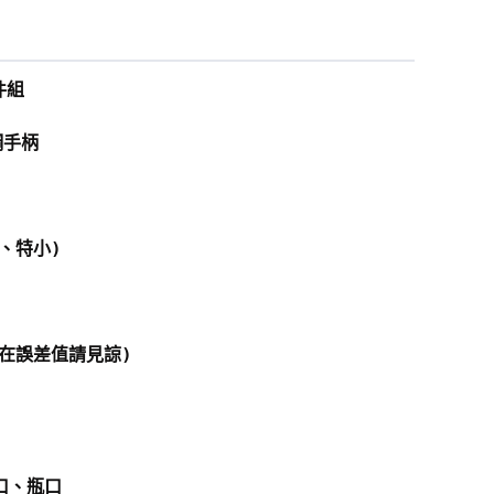
件組
鋼手柄
、特小)
在誤差值請見諒)
口、瓶口