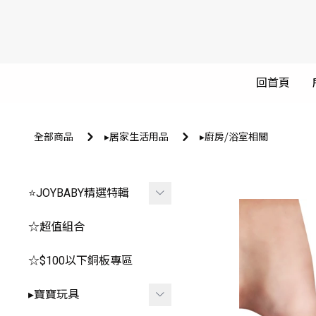
回首頁
全部商品
▸居家生活用品
▸廚房⧸浴室相關
⭐JOYBABY精選特輯
🐳春夏品看這邊🐳
☆超值組合
🔥推薦玩具區
☆$100以下銅板專區
-
*0-1歲⧸安撫.咬咬
▸寶寶玩具
-
*2-3歲⧸聲光.探索.益