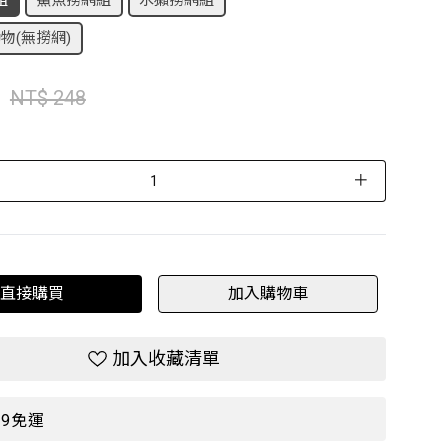
組
鯊魚撈網組
水獺撈網組
物(無撈網)
NT$ 248
＋
直接購買
加入購物車
加入收藏清單
99免運