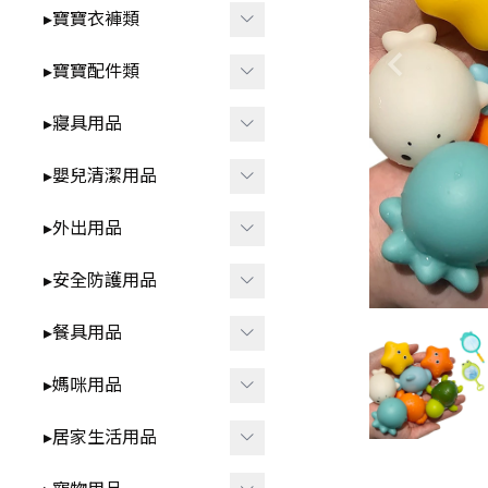
智
▸洗澡⧸戲水玩具
▸寶寶衣褲類
-
*3歲以上⧸家家酒.DI
▸益智玩具
▸春夏童裝
▸寶寶配件類
Y.早教學習
▸布書
-
▸短袖⧸無袖-包屁衣
▸圍兜⧸口水巾
▸寢具用品
🍼 清新奶油系BABY用品
▸聲響⧸燈光玩具
-
▸短袖⧸無袖-套裝.上
▸髮飾⧸髮夾⧸髮圈
▸雨季防水.我不怕
▸包巾⧸蓋毯⧸保暖睡袋
衣.褲子
▸嬰兒清潔用品
▸安撫玩具⧸娃娃
▸襪子⧸褲襪
▸枕頭⧸抱枕
▸秋冬童裝
▸洗澡用品
▸外出用品
▸咬咬固齒器
▸襪套⧸護膝
▸ 床中床
-
▸長袖-包屁衣
▸奶瓶刷⧸奶嘴盒
▸遙控玩具
▸保暖披風
▸安全防護用品
▸學步鞋
▸ 涼蓆
-
▸長袖-套裝.上衣.褲
▸牙刷⧸口腔清潔
▸背巾⧸背帶
▸其他防護用品
子
▸餐具用品
▸帽子
▸防踢被
▸方巾⧸浴巾
▸包包類
▸各式安全鎖
▸ 拉拉褲 ⧸ 學習褲
▸其他配件
▸學飲杯
▸媽咪用品
▸ 床圍⧸床邊收納
▸指甲剪
▸汽車用周邊
▸防撞條⧸角
▸兒童泳裝
▸碗⧸盤⧸餐盒
▸防濕尿墊
▸擠乳器⧸集乳器
▸居家生活用品
▸其他外出用品
▸兒童內褲
▸叉子⧸湯匙⧸筷子⧸刮杓
▸內衣⧸內褲
▸紋身貼紙