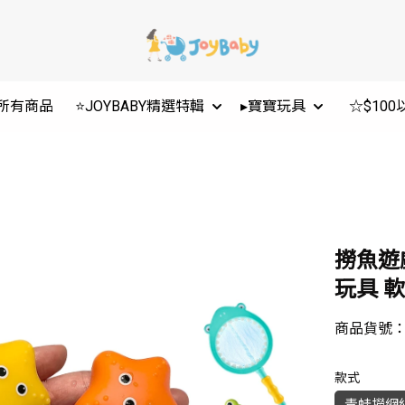
所有商品
⭐JOYBABY精選特輯
▸寶寶玩具
☆$10
撈魚遊
玩具 軟
商品貨號
款式