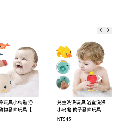
澡玩具小烏龜 浴
兒童洗澡玩具 浴室洗澡
動物發條玩具【K
小烏龜 鴨子發條玩具
1】JoyBaby
【SJ9803】JoyBaby
NT$
45
N
0