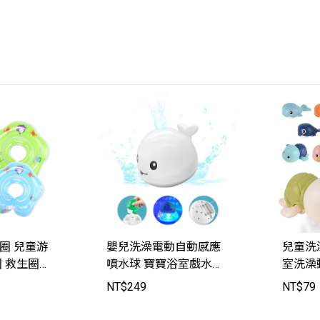
圈 兒童游
嬰兒洗澡電動自動感應
兒童洗
 救生圈
噴水球 寶寶浴室戲水玩
室洗澡
JoyBaby
具【SJ9813】JoyBaby
ON178
NT$
249
NT$
79