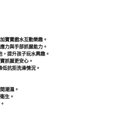
增加寶寶戲水互動樂趣。
反應力與手部抓握能力。
池，提升孩子玩水興趣。
寶寶抓握更安心。
降低抗拒洗澡情況。
時間潮濕。
持衛生。
同。