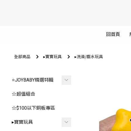
回首頁
全部商品
▸寶寶玩具
▸洗澡⧸戲水玩具
⭐JOYBABY精選特輯
🐳春夏品看這邊🐳
☆超值組合
🔥推薦玩具區
☆$100以下銅板專區
-
*0-1歲⧸安撫.咬咬
▸寶寶玩具
-
*2-3歲⧸聲光.探索.益