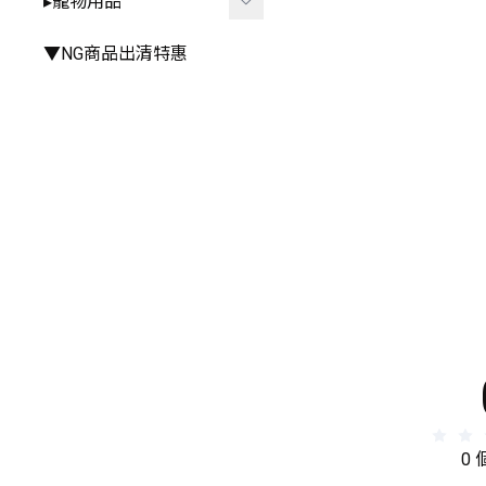
▸寵物用品
▸手推車周邊
▸雨衣⧸雨鞋
▸其他餐具
▸其他
▸廚房⧸浴室相關
▸外出用品
▼NG商品出清特惠
▸其他居家小物
▸居家用品
▸寵物玩具
0