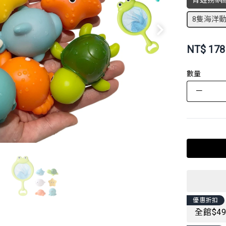
青蛙撈網
8隻海洋動
NT$
178
數量
－
優惠折扣
全館$4