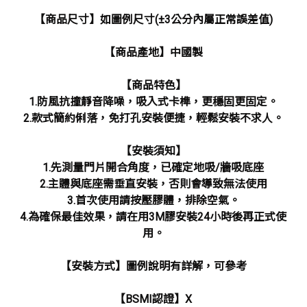
【商品尺寸】如圖例尺寸(±3公分內屬正常誤差值)
【商品產地】中國製
【商品特色】
1.防風抗撞靜音降噪，吸入式卡榫，更穩固更固定。
2.款式簡約俐落，免打孔安裝便捷，輕鬆安裝不求人。
【安裝須知】
1.先測量門片開合角度，已確定地吸/牆吸底座
2.主體與底座需垂直安裝，否則會導致無法使用
3.首次使用請按壓膠體，排除空氣。
4.為確保最佳效果，請在用3M膠安裝24小時後再正式使
用。
【安裝方式】圖例說明有詳解，可參考
【BSMI認證】X