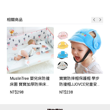
相關商品
MuslinTree 嬰兒床防撞
寶寶防摔帽保護帽 學步
床圍 寶寶加厚防摔床墊
防撞帽JJOVCE兒童安
【MT2622】JoyBaby
全頭盔護頭帽【JJO95
NT$
298
NT$
238
18】JoyBaby