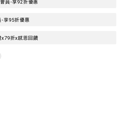
P會員-享92折優惠
-享95折優惠
x79折x感恩回饋