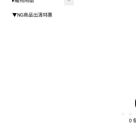
▸寵物用品
▸手推車周邊
▸雨衣⧸雨鞋
▸其他餐具
▸其他
▸廚房⧸浴室相關
▸外出用品
▼NG商品出清特惠
▸其他居家小物
▸居家用品
▸寵物玩具
0