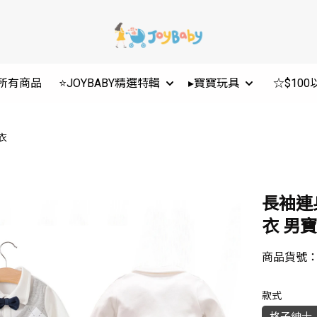
所有商品
⭐JOYBABY精選特輯
▸寶寶玩具
☆$10
衣
長袖連
衣 男寶
商品貨號
款式