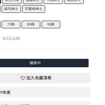
黑白方格
淺藍紳士
卡其紳士
酒紅紳士
麻灰紳士
灰豎條紳士
73碼
80碼
90碼
NT$ 548
補貨中
加入收藏清單
99免運