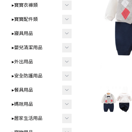
智
▸洗澡⧸戲水玩具
▸寶寶衣褲類
-
*3歲以上⧸家家酒.DI
▸益智玩具
▸春夏童裝
▸寶寶配件類
Y.早教學習
▸布書
-
▸短袖⧸無袖-包屁衣
▸圍兜⧸口水巾
▸寢具用品
🍼 清新奶油系BABY用品
▸聲響⧸燈光玩具
-
▸短袖⧸無袖-套裝.上
▸髮飾⧸髮夾⧸髮圈
▸雨季防水.我不怕
▸包巾⧸蓋毯⧸保暖睡袋
衣.褲子
▸嬰兒清潔用品
▸安撫玩具⧸娃娃
▸襪子⧸褲襪
▸枕頭⧸抱枕
▸秋冬童裝
▸洗澡用品
▸外出用品
▸咬咬固齒器
▸襪套⧸護膝
▸ 床中床
-
▸長袖-包屁衣
▸奶瓶刷⧸奶嘴盒
▸遙控玩具
▸保暖披風
▸安全防護用品
▸學步鞋
▸ 涼蓆
-
▸長袖-套裝.上衣.褲
▸牙刷⧸口腔清潔
▸背巾⧸背帶
▸其他防護用品
子
▸餐具用品
▸帽子
▸防踢被
▸方巾⧸浴巾
▸包包類
▸各式安全鎖
▸ 拉拉褲 ⧸ 學習褲
▸其他配件
▸學飲杯
▸媽咪用品
▸ 床圍⧸床邊收納
▸指甲剪
▸汽車用周邊
▸防撞條⧸角
▸兒童泳裝
▸碗⧸盤⧸餐盒
▸防濕尿墊
▸擠乳器⧸集乳器
▸居家生活用品
▸其他外出用品
▸兒童內褲
▸叉子⧸湯匙⧸筷子⧸刮杓
▸內衣⧸內褲
▸紋身貼紙