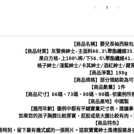
1
【商品名稱】嬰兒長袖西裝包
【商品材質】灰豎條紳士-主面料60.3%聚酯纖維35.
黑白方格-上100%棉/下56.5%聚酯纖維41.
格子紳士/淺藍紳士/卡其紳士/酒紅紳士/藏青
【商品淨重】198g
【商品規格】部分領結款為可
【商品數量】1件
【商品尺寸】66碼、73碼、80碼、90碼-依圖例所
【商品產地】中國製
【適用年齡】圖例中都有平鋪實量尺寸表，建議拿
如果您的孩子胸膛比較厚實，屁股或是大腿比較有肉，
【商品特色】
重要時刻，留下最有儀式感的一張照片。這款寶寶紳士風禮服連身