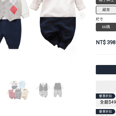
格子紳士
藏青
尺寸
66碼
NT$
398
優惠折扣
全館$4
優惠折扣