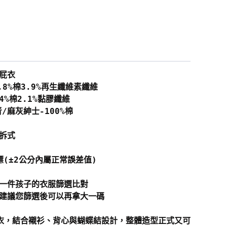
屁衣
8%棉3.9%再生纖維素纖維
4%棉2.1%黏膠纖維
/麻灰紳士-100%棉
拆式
標(±2公分內屬正常誤差值)
一件孩子的衣服篩選比對
建議您篩選後可以再拿大一碼
衣，結合襯衫、背心與蝴蝶結設計，整體造型正式又可