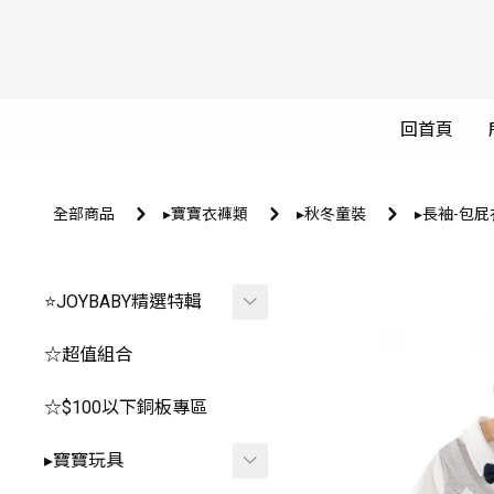
回首頁
全部商品
▸寶寶衣褲類
▸秋冬童裝
▸長袖-包屁
⭐JOYBABY精選特輯
🐳春夏品看這邊🐳
☆超值組合
🔥推薦玩具區
☆$100以下銅板專區
-
*0-1歲⧸安撫.咬咬
▸寶寶玩具
-
*2-3歲⧸聲光.探索.益