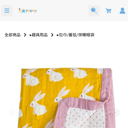
Cart
全部商品
▸寢具用品
▸包巾⧸蓋毯⧸保暖睡袋
寶寶西裝
洗澡玩具