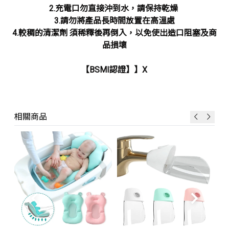
2.充電口勿直接沖到水，請保持乾燥
3.請勿將產品長時間放置在高溫處
4.較稠的清潔劑 須稀釋後再倒入，以免使出造口阻塞及商
品損壞
【BSMI認證】】X
相關商品