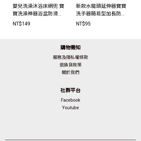
嬰兒洗澡沐浴床網兜 寶
新款水龍頭延伸器寶寶
寶洗澡神器浴盆防滑墊
洗手器簡易型加長防濺
浴架【CU98205】JoyB
水【JU2042】JoyBaby
NT$
149
NT$
95
aby
購物需知
服務及隱私權條款
退換貨政策
關於我們
社群平台
Facebook
Youtube