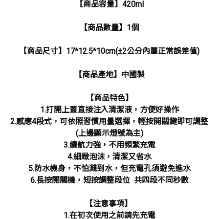
【商品容量】420ml
【商品數量】1個
【商品尺寸】17*12.5*10cm(±2公分內屬正常誤差值)
【商品產地】中國製
【商品特色】
1.打開上蓋直接注入清潔液，方便好操作
2.感應4段式，可依照習慣用量選擇，輕按開關鍵即可調整
(上邊顯示燈號為主)
3.續航力強，不用頻繁充電
4.細緻泡沫，清潔又省水
5.防水機身，不怕濺到水，但充電孔須避免進水
6.長按開關機，短按調整段位 共四段不同秒數
【注意事項】
1.在初次使用之前請先充電