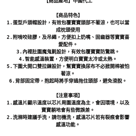
【商品產地】中國代工
【商品特色】
1.蛋型戶頭帽設計，有效包覆寶寶頭部不著涼，也可以當
成枕頭使用
2.附啃咬硅膠，及吊繩，方便扣上奶嘴、固齒器等寶寶喜
愛配件。
3.內裡肚圍魔鬼氈設計，有效包覆寶寶防驚跳。
4.智能感溫裝置，方便明白寶寶太冷或太熱。
5.下圍大開口雙拉鍊設計，幫寶寶換尿布不必掀開棉被怕
著涼。
6.背部固定帶，抱起時將手穿過拖住頭部，避免滑脫。
【注意事項】
1.感溫片顯示溫度以芯片周圍溫度為主，會因環境，以及
寶寶躺地會有些微誤差。
2.洗滌時建議手洗，請勿機洗，感溫芯片若有裂痕會影響
感溫功能。