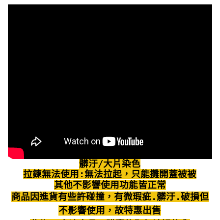
髒汙/大片染色
拉鍊無法使用:無法拉起，只能攤開蓋被被
其他不影響使用功能皆正常
商品因進貨有些許碰撞，有微瑕疵.髒汙.破損但
不影響使用，故特惠出售