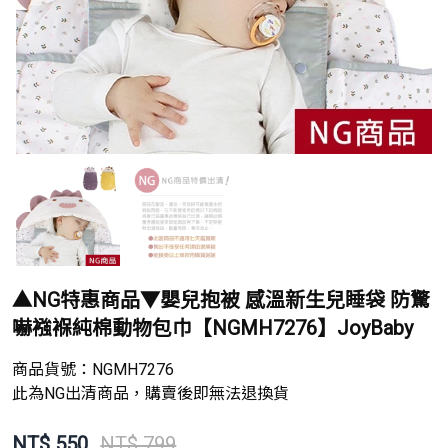
▲NG特惠商品▼嬰兒抱被 感溫新生兒睡袋 防驚
嚇襁褓純棉動物包巾【NGMH7276】JoyBaby
商品貨號：
NGMH7276
此為NG出清商品，購賣後即無法退換貨
NT$
550
NT$ 799