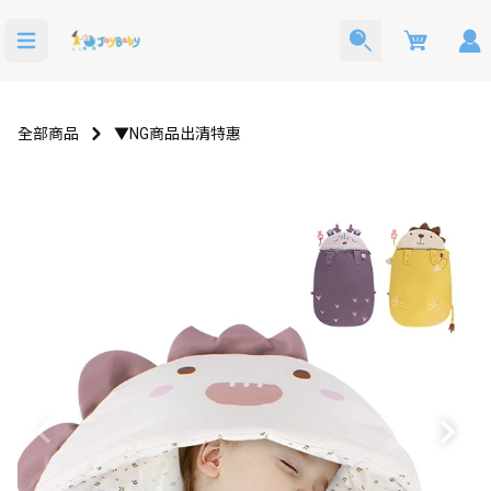
Cart
全部商品
▼NG商品出清特惠
洗澡玩具
寶寶西裝