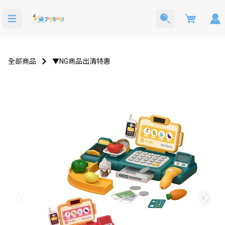
Cart
全部商品
▼NG商品出清特惠
洗澡玩具
寶寶西裝