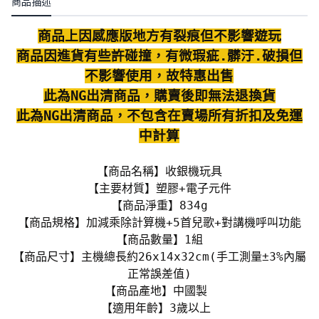
商品描述
商品上因感應版地方有裂痕但不影響遊玩
商品因進貨有些許碰撞，有微瑕疵.髒汙.破損但
不影響使用，故特惠出售
此為NG出清商品，購賣後即無法退換貨
此為NG出清商品，不包含在賣場所有折扣及免運
中計算
【商品名稱】收銀機玩具
【主要材質】塑膠+電子元件
【商品淨重】834g
【商品規格】加減乘除計算機+5首兒歌+對講機呼叫功能
【商品數量】1組
【商品尺寸】主機總長約26x14x32cm(手工測量±3%內屬
正常誤差值)
【商品產地】中國製
【適用年齡】3歲以上