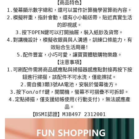
【商品特色】
1.螢幕顯示數字總和，還可以當作計算機學習算術內容。
2.模擬秤重，指針會動，還有小小輸送帶，貼近真實生活
的即視感。
3.按下OPEN鍵可以打開抽屜，裝入紙鈔及貨幣。
4.對講機設計，模擬收銀員與人溝通，訓練口條能力，有
效貼合生活周邊!
5.配件豐富，小巧可愛，讓寶寶體驗購物樂趣。
【注意事項】
1.可刷配件需將商品感應點與掃描器感應點對接再按下按
鈕進行掃描，該配件不可水洗，僅能擦拭。
2.需自備3顆3號AA電池，安裝於螢幕後方。
3.按下on/off鍵，開關機，螢幕不可摺疊不可拆卸。
4.定點掃描，僅支援結帳使用(行動支付)，無法感應產
品。
【BSMI認證】M3B497 2312001