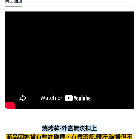
商品描述
燒烤款-外盒無法扣上
商品因進貨有些許碰撞，有微瑕疵.髒汙.破損但不