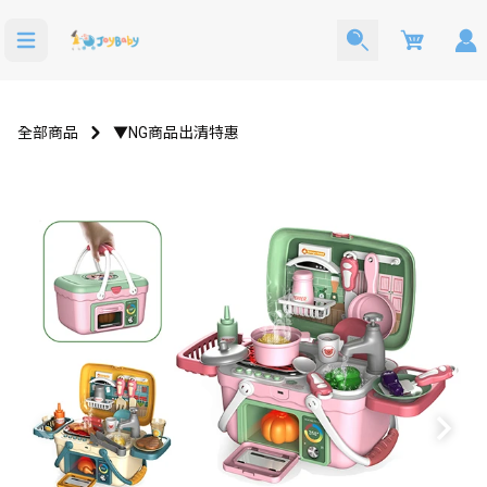
Cart
全部商品
▼NG商品出清特惠
寶寶西裝
洗澡玩具