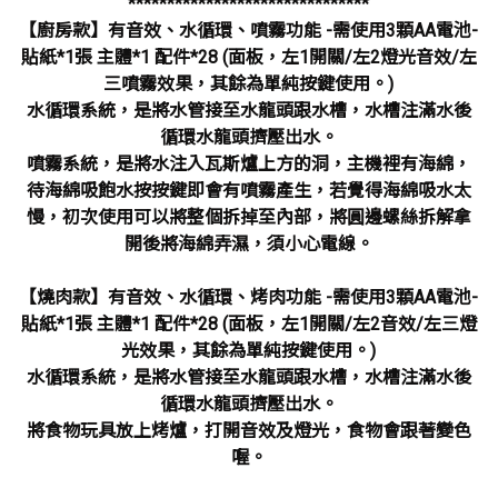
*******************************
【廚房款】有音效、水循環、噴霧功能 -需使用3顆AA電池-
貼紙*1張 主體*1 配件*28 (面板，左1開關/左2燈光音效/左
三噴霧效果，其餘為單純按鍵使用。)
水循環系統，是將水管接至水龍頭跟水槽，水槽注滿水後
循環水龍頭擠壓出水。
噴霧系統，是將水注入瓦斯爐上方的洞，主機裡有海綿，
待海綿吸飽水按按鍵即會有噴霧產生，若覺得海綿吸水太
慢，初次使用可以將整個拆掉至內部，將圓邊螺絲拆解拿
開後將海綿弄濕，須小心電線。
【燒肉款】有音效、水循環、烤肉功能 -需使用3顆AA電池-
貼紙*1張 主體*1 配件*28 (面板，左1開關/左2音效/左三燈
光效果，其餘為單純按鍵使用。)
水循環系統，是將水管接至水龍頭跟水槽，水槽注滿水後
循環水龍頭擠壓出水。
將食物玩具放上烤爐，打開音效及燈光，食物會跟著變色
喔。