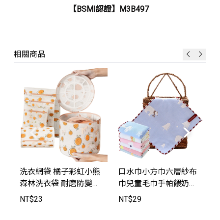
【BSMI認證】M3B497
相關商品
洗衣網袋 橘子彩虹小熊
口水巾小方巾六層紗布
森林洗衣袋 耐磨防變形
巾兒童毛巾手帕餵奶巾
防勾紗 洗潔袋 旅遊收
【HY2004】JoyBaby
NT$
23
NT$
29
納袋 髒衣袋 網袋【FG0
013】JoyBaby