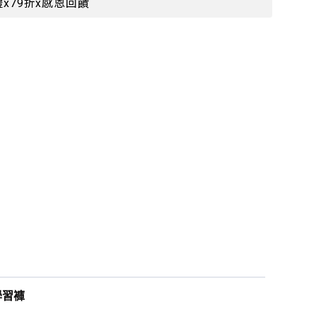
x79折x感恩回饋
學習褲