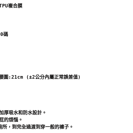
TPU複合膜
10碼
碼腰圍:21cm (±2公分內屬正常誤差值)
有加厚吸水和防水設計。
屁屁的煩惱。
廁所，到完全過渡到穿一般的褲子。