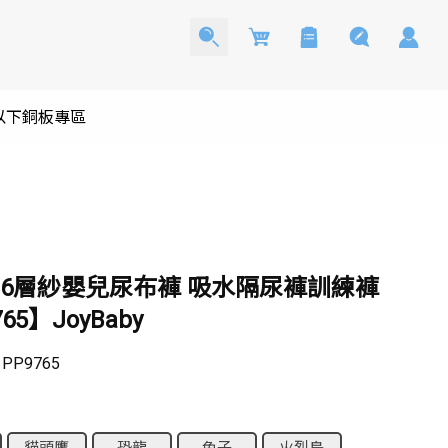
Cart
0以下銅板專區
 6層紗嬰兒尿布褲 吸水隔尿褲訓練褲
65】JoyBaby
：
PP9765