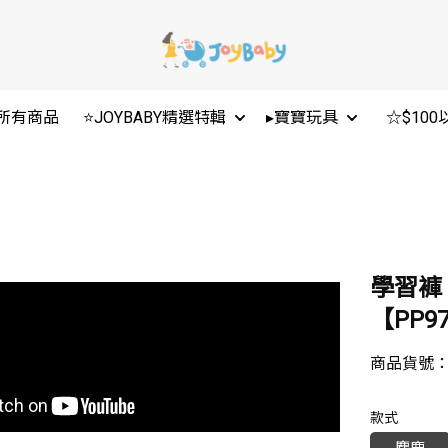
所有商品
⭐JOYBABY精選特輯
▸寶寶玩具
☆$10
學習褲
【PP97
商品貨號
款式