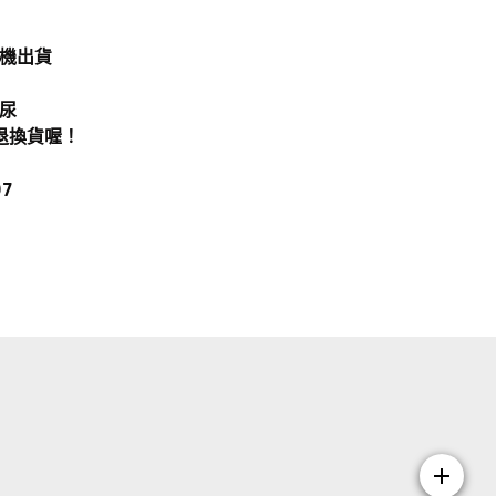
隨機出貨
次尿
退換貨喔！
7
add