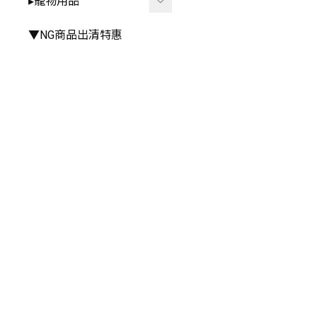
▸寵物用品
▸手推車周邊
▸雨衣⧸雨鞋
▸其他餐具
▸其他
▸廚房⧸浴室相關
▸外出用品
▼NG商品出清特惠
▸其他居家小物
▸居家用品
▸寵物玩具