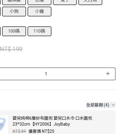
貓頭鷹
恐龍
兔子
火烈鳥
小狗
小雞
100碼
110碼
NT$ 199
＋
全部展開 (4)
嬰兒純棉6層紗布圍兜 嬰兒口水巾 口水圍兜
23*32cm【HY2006】JoyBaby
NT$ 89
優惠價 NT$25