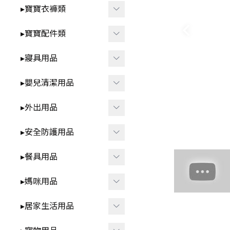
智
▸洗澡⧸戲水玩具
▸寶寶衣褲類
-
*3歲以上⧸家家酒.DI
▸益智玩具
▸春夏童裝
▸寶寶配件類
Y.早教學習
▸布書
-
▸短袖⧸無袖-包屁衣
▸圍兜⧸口水巾
▸寢具用品
🍼 清新奶油系BABY用品
▸聲響⧸燈光玩具
-
▸短袖⧸無袖-套裝.上
▸髮飾⧸髮夾⧸髮圈
▸雨季防水.我不怕
▸包巾⧸蓋毯⧸保暖睡袋
衣.褲子
▸嬰兒清潔用品
▸安撫玩具⧸娃娃
▸襪子⧸褲襪
▸枕頭⧸抱枕
▸秋冬童裝
▸洗澡用品
▸外出用品
▸咬咬固齒器
▸襪套⧸護膝
▸ 床中床
-
▸長袖-包屁衣
▸奶瓶刷⧸奶嘴盒
▸遙控玩具
▸保暖披風
▸安全防護用品
▸學步鞋
▸ 涼蓆
-
▸長袖-套裝.上衣.褲
▸牙刷⧸口腔清潔
▸背巾⧸背帶
▸其他防護用品
子
▸餐具用品
▸帽子
▸防踢被
▸方巾⧸浴巾
▸包包類
▸各式安全鎖
▸ 拉拉褲 ⧸ 學習褲
▸其他配件
▸學飲杯
▸媽咪用品
▸ 床圍⧸床邊收納
▸指甲剪
▸汽車用周邊
▸防撞條⧸角
▸兒童泳裝
▸碗⧸盤⧸餐盒
▸防濕尿墊
▸擠乳器⧸集乳器
▸居家生活用品
▸其他外出用品
▸兒童內褲
▸叉子⧸湯匙⧸筷子⧸刮杓
▸內衣⧸內褲
▸紋身貼紙