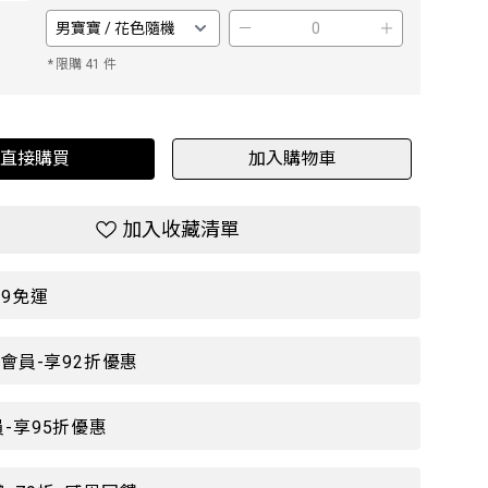
－
＋
*
限購 41 件
直接購買
加入購物車
加入收藏清單
99免運
P會員-享92折優惠
-享95折優惠