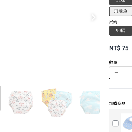
麋鹿
飛飛魚
尺碼
90碼
NT$
75
數量
－
加購商品