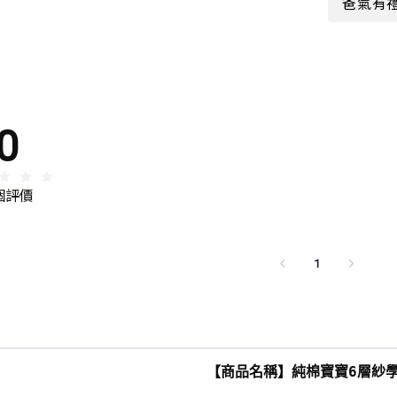
爸氣有禮
0
 個評價
1
【商品名稱】純棉寶寶6層紗