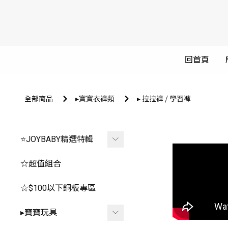
回首頁
全部商品
▸寶寶衣褲類
▸ 拉拉褲 ⧸ 學習褲
⭐JOYBABY精選特輯
🐳春夏品看這邊🐳
☆超值組合
🔥推薦玩具區
☆$100以下銅板專區
-
*0-1歲⧸安撫.咬咬
▸寶寶玩具
-
*2-3歲⧸聲光.探索.益