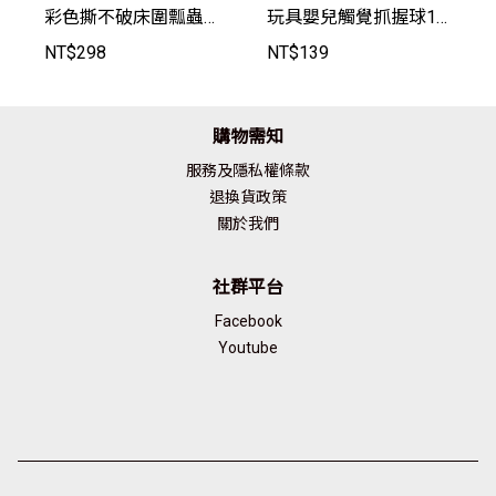
彩色撕不破床圍瓢蟲款/
玩具嬰兒觸覺抓握球1
小狗款【TT1124】Joy
盒4個【AEU1012】-Jo
NT$
298
NT$
139
Baby
yBaby
購物需知
服務及隱私權條款
退換貨政策
關於我們
社群平台
Facebook
Youtube