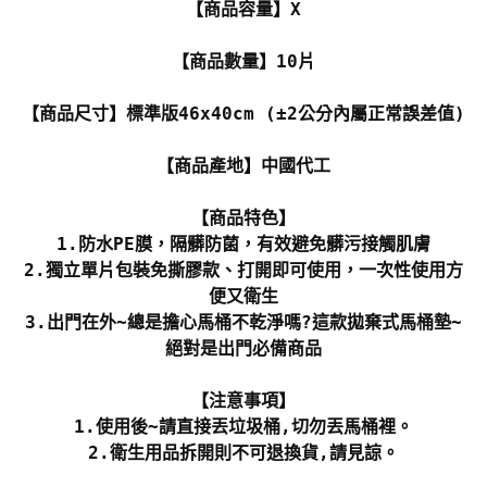
【商品容量】X
【商品數量】10片
【商品尺寸】標準版46x40cm (±2公分內屬正常誤差值)
【商品產地】中國代工
【商品特色】
1.防水PE膜，隔髒防菌，有效避免髒污接觸肌膚
2.獨立單片包裝免撕膠款、打開即可使用，一次性使用方
便又衛生
3.出門在外~總是擔心馬桶不乾淨嗎?這款拋棄式馬桶墊~
絕對是出門必備商品
【注意事項】
1.使用後~請直接丟垃圾桶,切勿丟馬桶裡。
2.衛生用品拆開則不可退換貨,請見諒。