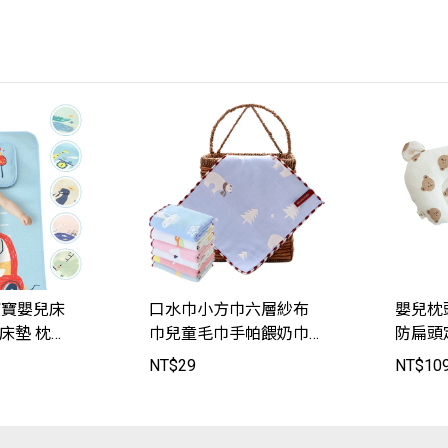
e 寶寶嬰兒床
口水巾小方巾六層紗布
嬰兒枕
床墊 枕頭
巾兒童毛巾手帕餵奶巾
防扁頭
JoyBaby
【HY2004】JoyBaby
色【HY2
NT$
29
NT$
10