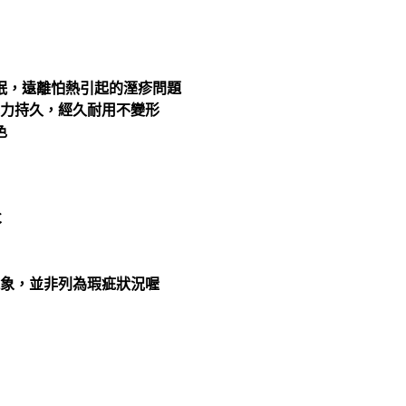
眠，遠離怕熱引起的溼疹問題
彈力持久，經久耐用不變形
色
℃
現象，並非列為瑕疵狀況喔