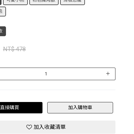
可愛小熊
粉色獨角獸
滑板恐龍
熊
款
NT$ 478
＋
直接購買
加入購物車
加入收藏清單