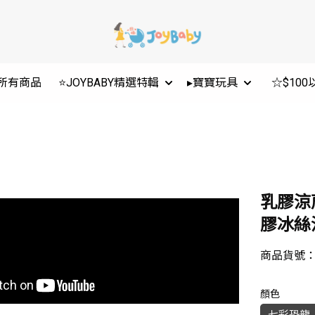
所有商品
⭐JOYBABY精選特輯
▸寶寶玩具
☆$10
乳膠涼
膠冰絲涼
商品貨號
顏色