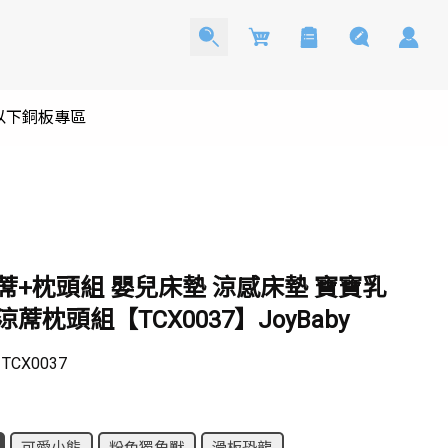
Cart
0以下銅板專區
蓆+枕頭組 嬰兒床墊 涼感床墊 寶寶乳
蓆枕頭組【TCX0037】JoyBaby
：
TCX0037