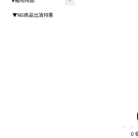
▸寵物用品
▸手推車周邊
▸雨衣⧸雨鞋
▸其他餐具
▸其他
▸廚房⧸浴室相關
▸外出用品
▼NG商品出清特惠
▸其他居家小物
▸居家用品
▸寵物玩具
0