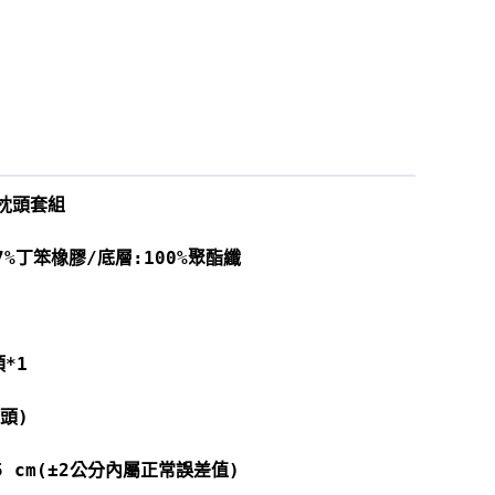
枕頭套組
7%丁笨橡膠/底層:100%聚酯纖
*1
頭)
.5 cm(±2公分內屬正常誤差值)