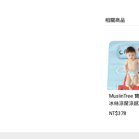
相關商品
MuslinTre
冰絲涼蓆涼感
組【MT2124】
NT$
378