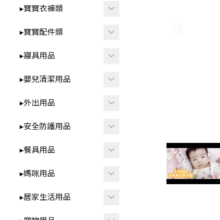
智
▸洗澡⧸戲水玩具
▸寶寶衣褲類
-
*3歲以上⧸家家酒.DI
▸益智玩具
▸春夏童裝
▸寶寶配件類
Y.早教學習
▸布書
-
▸短袖⧸無袖-包屁衣
▸圍兜⧸口水巾
▸寢具用品
🍼 清新奶油系BABY用品
▸聲響⧸燈光玩具
-
▸短袖⧸無袖-套裝.上
▸髮飾⧸髮夾⧸髮圈
▸雨季防水.我不怕
▸包巾⧸蓋毯⧸保暖睡袋
衣.褲子
▸嬰兒清潔用品
▸安撫玩具⧸娃娃
▸襪子⧸褲襪
▸枕頭⧸抱枕
▸秋冬童裝
▸洗澡用品
▸外出用品
▸咬咬固齒器
▸襪套⧸護膝
▸ 床中床
-
▸長袖-包屁衣
▸奶瓶刷⧸奶嘴盒
▸遙控玩具
▸保暖披風
▸安全防護用品
▸學步鞋
▸ 涼蓆
-
▸長袖-套裝.上衣.褲
▸牙刷⧸口腔清潔
▸背巾⧸背帶
▸其他防護用品
子
▸餐具用品
▸帽子
▸防踢被
▸方巾⧸浴巾
▸包包類
▸各式安全鎖
▸ 拉拉褲 ⧸ 學習褲
▸其他配件
▸學飲杯
▸媽咪用品
▸ 床圍⧸床邊收納
▸指甲剪
▸汽車用周邊
▸防撞條⧸角
▸兒童泳裝
▸碗⧸盤⧸餐盒
▸防濕尿墊
▸擠乳器⧸集乳器
▸居家生活用品
▸其他外出用品
▸兒童內褲
▸叉子⧸湯匙⧸筷子⧸刮杓
▸內衣⧸內褲
▸紋身貼紙