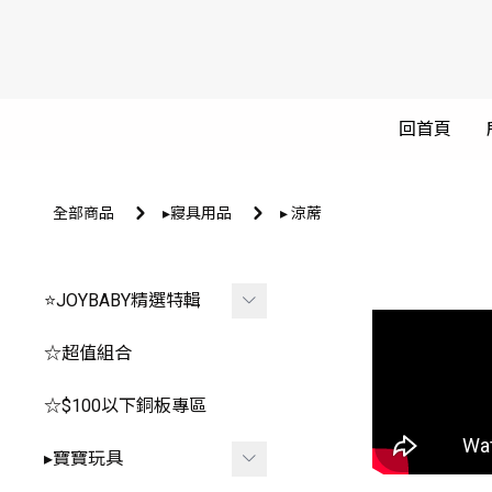
回首頁
全部商品
▸寢具用品
▸ 涼蓆
⭐JOYBABY精選特輯
🐳春夏品看這邊🐳
☆超值組合
🔥推薦玩具區
☆$100以下銅板專區
-
*0-1歲⧸安撫.咬咬
▸寶寶玩具
-
*2-3歲⧸聲光.探索.益