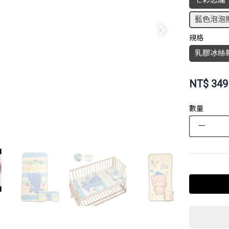
七彩恐龍
藍色泡泡
規格
乳膠冰絲
NT$
349
數量
－