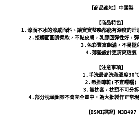
【商品產地】中國製
【商品特色】
1.涼而不冰的涼感面料、讓寶寶整晚都能有深度的睡
2.接觸面圓滑柔軟，不黏皮膚，乳膠回彈性好，
3.色彩豐富飽滿，不易褪
4.薄墊設計更清爽透氣
【注意事項】
1.手洗最高洗滌溫度30
2.懸掛晾乾(不宜曝曬)
3.無枕套，枕頭不可分拆
4.部分枕頭圖案不會完全置中，為大批製作正常
【BSMI認證】M3B497