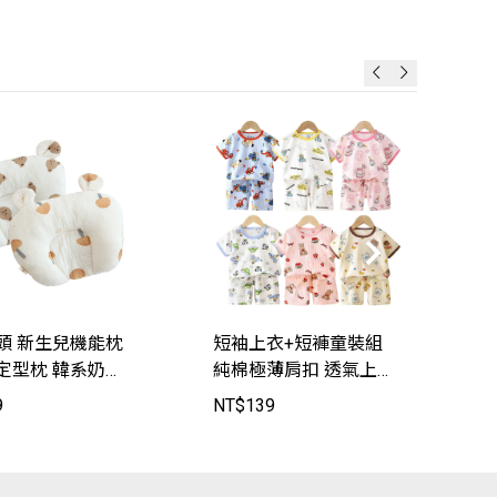
頭 新生兒機能枕
短袖上衣+短褲童裝組
定型枕 韓系奶油
純棉極薄肩扣 透氣上衣
042】JoyBaby
寶寶開襠褲 短褲 兒童短
9
NT$
139
N
袖睡衣【MPP80110】J
oyBaby