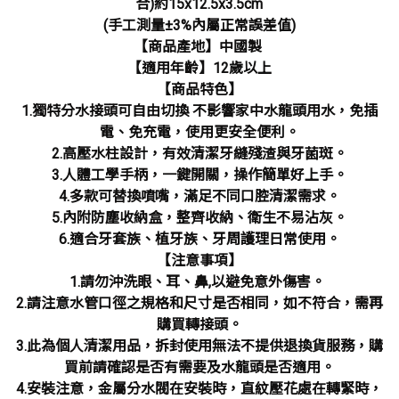
合)約15x12.5x3.5cm
(手工測量±3%內屬正常誤差值)
【商品產地】中國製
【適用年齡】12歲以上
【商品特色】
1.獨特分水接頭可自由切換 不影響家中水龍頭用水，免插
電、免充電，使用更安全便利。
2.高壓水柱設計，有效清潔牙縫殘渣與牙菌斑。
3.人體工學手柄，一鍵開關，操作簡單好上手。
4.多款可替換噴嘴，滿足不同口腔清潔需求。
5.內附防塵收納盒，整齊收納、衛生不易沾灰。
6.適合牙套族、植牙族、牙周護理日常使用。
【注意事項】
1.請勿沖洗眼、耳、鼻,以避免意外傷害。
2.請注意水管口徑之規格和尺寸是否相同，如不符合，需再
購買轉接頭。
3.此為個人清潔用品，拆封使用無法不提供退換貨服務，購
買前請確認是否有需要及水龍頭是否適用。
4.安裝注意，金屬分水閥在安裝時，直紋壓花處在轉緊時，