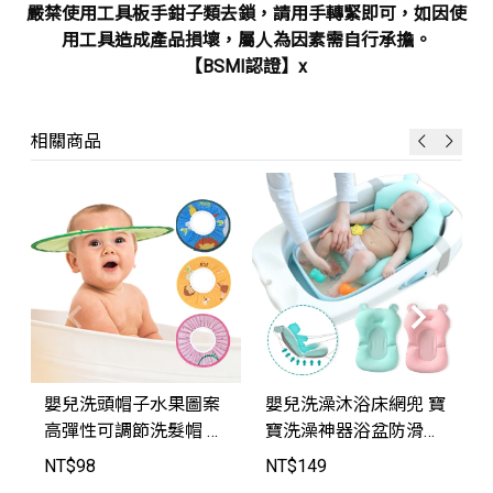
嚴禁使用工具板手鉗子類去鎖，請用手轉緊即可，如因使
用工具造成產品損壞，屬人為因素需自行承擔。
【BSMI認證】x
相關商品
嬰兒洗頭帽子水果圖案
嬰兒洗澡沐浴床網兜 寶
高彈性可調節洗髮帽 剪
寶洗澡神器浴盆防滑墊
髮帽【B005】JoyBaby
浴架【CU98205】JoyB
NT$
98
NT$
149
aby